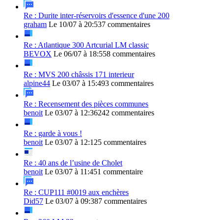
Re : Durite inter-réservoirs d'essence d'une 200
graham
Le 10/07 à 20:53
7 commentaires
Re : Atlantique 300 Artcurial LM classic
BEVOX
Le 06/07 à 18:55
8 commentaires
Re : MVS 200 châssis 171 interieur
alpine44
Le 03/07 à 15:49
3 commentaires
Re : Recensement des pièces communes
benoit
Le 03/07 à 12:36
242 commentaires
Re : garde à vous !
benoit
Le 03/07 à 12:12
5 commentaires
Re : 40 ans de l’usine de Cholet
benoit
Le 03/07 à 11:45
1 commentaire
Re : CUP111 #0019 aux enchères
Did57
Le 03/07 à 09:38
7 commentaires