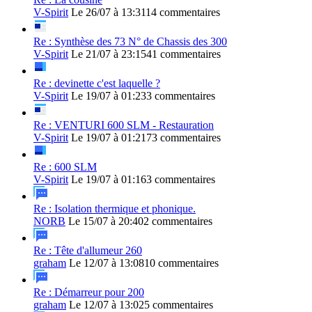
V-Spirit
Le 26/07 à 13:31
14 commentaires
Re : Synthèse des 73 N° de Chassis des 300
V-Spirit
Le 21/07 à 23:15
41 commentaires
Re : devinette c'est laquelle ?
V-Spirit
Le 19/07 à 01:23
3 commentaires
Re : VENTURI 600 SLM - Restauration
V-Spirit
Le 19/07 à 01:21
73 commentaires
Re : 600 SLM
V-Spirit
Le 19/07 à 01:16
3 commentaires
Re : Isolation thermique et phonique.
NORB
Le 15/07 à 20:40
2 commentaires
Re : Tête d'allumeur 260
graham
Le 12/07 à 13:08
10 commentaires
Re : Démarreur pour 200
graham
Le 12/07 à 13:02
5 commentaires