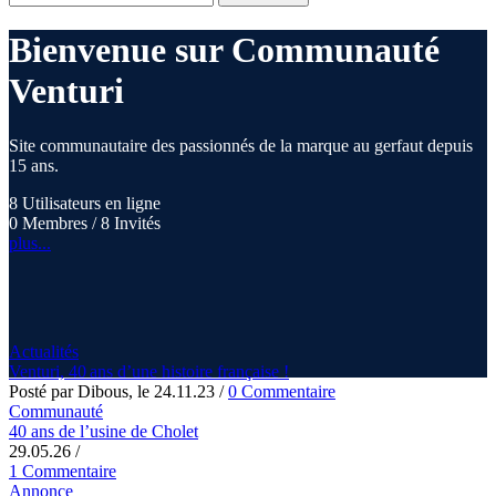
Bienvenue sur Communauté
Venturi
Site communautaire des passionnés de la marque au gerfaut depuis
15 ans.
8 Utilisateurs en ligne
0 Membres / 8 Invités
plus...
Actualités
Venturi, 40 ans d’une histoire française !
Posté par Dibous, le 24.11.23
/
0 Commentaire
Communauté
40 ans de l’usine de Cholet
29.05.26
/
1 Commentaire
Annonce