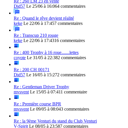
Re : 260 LM 23 en vente
Did57
Le 25/06 à 16:06
4 commentaires
Re : Quand le rêve devient réalité
keke
Le 22/06 à 17:45
7 commentaires
Re : Transcup 210 rouge
keke
Le 22/06 à 17:43
16 commentaires
Re : 400 Trophy à 16 roue.......lettes
coyote
Le 31/05 à 22:38
2 commentaires
Re : 200 CH 00171
Did57
Le 16/05 à 15:27
2 commentaires
Re : Gentleman Driver Trophy
mvsvent
Le 15/05 à 07:41
1 commentaire
Re : Première course BPR
mvsvent
Le 09/05 à 08:04
3 commentaires
Re : la 9ème Venturi du stand du Club Venturi
V-Spirit
Le 08/05 à 23:58
7 commentaires