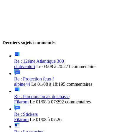
Derniers sujets commentés
Re : 12éme Atlantique 300
clubventuri
Le 03/08 à 20:27
1 commentaire
Re : Protection feux !
alpine44
Le 01/08 à 18:19
5 commentaires
Re : Parcours break de chasse
Filarom
Le 01/08 à 07:29
2 commentaires
Re : Stickers
Filarom
Le 01/08 à 07:26
Re : La cousine