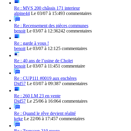
Re : MVS 200 châssis 171 interieur
alpine44
Le 03/07 à 15:49
3 commentaires
Re : Recensement des pièces communes
benoit
Le 03/07 à 12:36
242 commentaires
Re : garde à vous !
benoit
Le 03/07 à 12:12
5 commentaires
Re : 40 ans de l’usine de Cholet
benoit
Le 03/07 à 11:45
1 commentaire
Re : CUP111 #0019 aux enchères
Did57
Le 03/07 à 09:38
7 commentaires
Re : 260 LM 23 en vente
Did57
Le 25/06 à 16:06
4 commentaires
Re : Quand le rêve devient réalité
keke
Le 22/06 à 17:45
7 commentaires
Re : Transcup 210 rouge