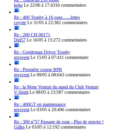
keke
Le 22/06 à 17:43
16 commentaires
Re : 400 Trophy à 16 roue.......lettes
coyote
Le 31/05 à 22:38
2 commentaires
Re : 200 CH 00171
Did57
Le 16/05 à 15:27
2 commentaires
Re : Gentleman Driver Trophy
mvsvent
Le 15/05 à 07:41
1 commentaire
Re : Première course BPR
mvsvent
Le 09/05 à 08:04
3 commentaires
Re : la 9ème Venturi du stand du Club Venturi
V-Spirit
Le 08/05 à 23:58
7 commentaires
Re : 400GT en maintenance
mvsvent
Le 03/05 à 20:49
6 commentaires
Re : 300 n°57 Passage de roue - Plus de gravier !
Gilles
Le 03/05 à 12:19
2 commentaires