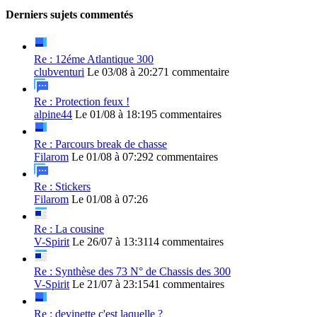
Derniers sujets commentés
Re : 12éme Atlantique 300
clubventuri
Le 03/08 à 20:27
1 commentaire
Re : Protection feux !
alpine44
Le 01/08 à 18:19
5 commentaires
Re : Parcours break de chasse
Filarom
Le 01/08 à 07:29
2 commentaires
Re : Stickers
Filarom
Le 01/08 à 07:26
Re : La cousine
V-Spirit
Le 26/07 à 13:31
14 commentaires
Re : Synthèse des 73 N° de Chassis des 300
V-Spirit
Le 21/07 à 23:15
41 commentaires
Re : devinette c'est laquelle ?