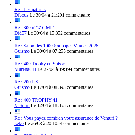
Re : Les patrons
Dibous
Le 30/04 à 21:29
1 commentaire
Re : 300 n°57 GMP1
Did57
Le 30/04 à 15:35
2 commentaires
Re : Salon des 1000 Soupapes Vannes 2026
Guismo
Le 30/04 à 07:25
5 commentaires
Re : 400 Trophy en Suisse
MurenaCH
Le 27/04 à 19:19
4 commentaires
Re : 200 US
Guismo
Le 17/04 à 08:39
3 commentaires
Re : 400 TROPHY 41
V-Spirit
Le 12/04 à 18:35
3 commentaires
Re : Vous payez combien votre assurance de Venturi ?
keke
Le 26/03 à 20:10
54 commentaires