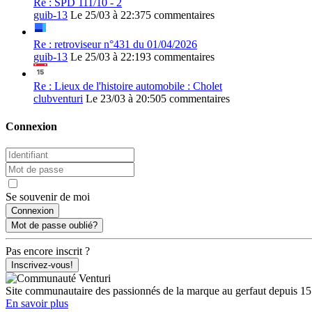
Re : SPD 111/10 - 2
guib-13
Le 25/03 à 22:37
5 commentaires
Re : retroviseur n°431 du 01/04/2026
guib-13
Le 25/03 à 22:19
3 commentaires
Re : Lieux de l'histoire automobile : Cholet
clubventuri
Le 23/03 à 20:50
5 commentaires
Connexion
Se souvenir de moi
Mot de passe oublié?
Pas encore inscrit ?
Inscrivez-vous!
Site communautaire des passionnés de la marque au gerfaut depuis 15
En savoir plus