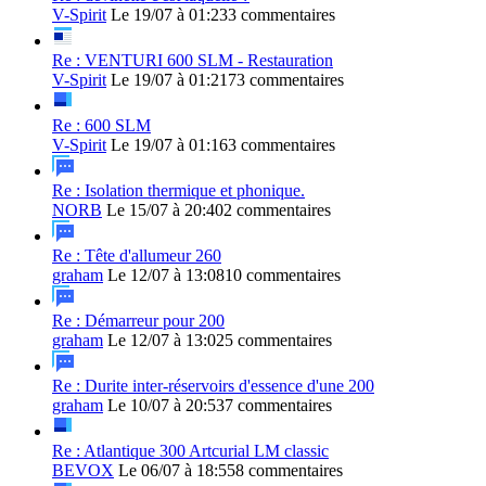
V-Spirit
Le 19/07 à 01:23
3 commentaires
Re : VENTURI 600 SLM - Restauration
V-Spirit
Le 19/07 à 01:21
73 commentaires
Re : 600 SLM
V-Spirit
Le 19/07 à 01:16
3 commentaires
Re : Isolation thermique et phonique.
NORB
Le 15/07 à 20:40
2 commentaires
Re : Tête d'allumeur 260
graham
Le 12/07 à 13:08
10 commentaires
Re : Démarreur pour 200
graham
Le 12/07 à 13:02
5 commentaires
Re : Durite inter-réservoirs d'essence d'une 200
graham
Le 10/07 à 20:53
7 commentaires
Re : Atlantique 300 Artcurial LM classic
BEVOX
Le 06/07 à 18:55
8 commentaires