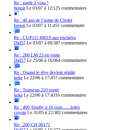
Re : garde à vous !
benoit
Le 03/07 à 12:12
5 commentaires
Re : 40 ans de l’usine de Cholet
benoit
Le 03/07 à 11:45
1 commentaire
Re : CUP111 #0019 aux enchères
Did57
Le 03/07 à 09:38
7 commentaires
Re : 260 LM 23 en vente
Did57
Le 25/06 à 16:06
4 commentaires
Re : Quand le rêve devient réalité
keke
Le 22/06 à 17:45
7 commentaires
Re : Transcup 210 rouge
keke
Le 22/06 à 17:43
16 commentaires
Re : 400 Trophy à 16 roue.......lettes
coyote
Le 31/05 à 22:38
2 commentaires
Re : 200 CH 00171
Did57
Le 16/05 à 15:27
2 commentaires