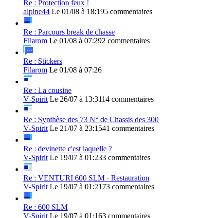
Re : Protection feux !
alpine44
Le 01/08 à 18:19
5 commentaires
Re : Parcours break de chasse
Filarom
Le 01/08 à 07:29
2 commentaires
Re : Stickers
Filarom
Le 01/08 à 07:26
Re : La cousine
V-Spirit
Le 26/07 à 13:31
14 commentaires
Re : Synthèse des 73 N° de Chassis des 300
V-Spirit
Le 21/07 à 23:15
41 commentaires
Re : devinette c'est laquelle ?
V-Spirit
Le 19/07 à 01:23
3 commentaires
Re : VENTURI 600 SLM - Restauration
V-Spirit
Le 19/07 à 01:21
73 commentaires
Re : 600 SLM
V-Spirit
Le 19/07 à 01:16
3 commentaires