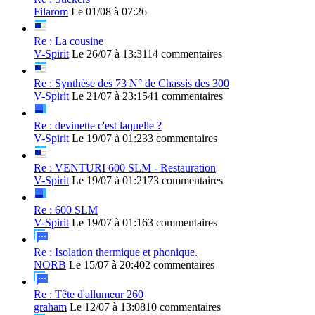
Filarom
Le 01/08 à 07:26
Re : La cousine
V-Spirit
Le 26/07 à 13:31
14 commentaires
Re : Synthèse des 73 N° de Chassis des 300
V-Spirit
Le 21/07 à 23:15
41 commentaires
Re : devinette c'est laquelle ?
V-Spirit
Le 19/07 à 01:23
3 commentaires
Re : VENTURI 600 SLM - Restauration
V-Spirit
Le 19/07 à 01:21
73 commentaires
Re : 600 SLM
V-Spirit
Le 19/07 à 01:16
3 commentaires
Re : Isolation thermique et phonique.
NORB
Le 15/07 à 20:40
2 commentaires
Re : Tête d'allumeur 260
graham
Le 12/07 à 13:08
10 commentaires