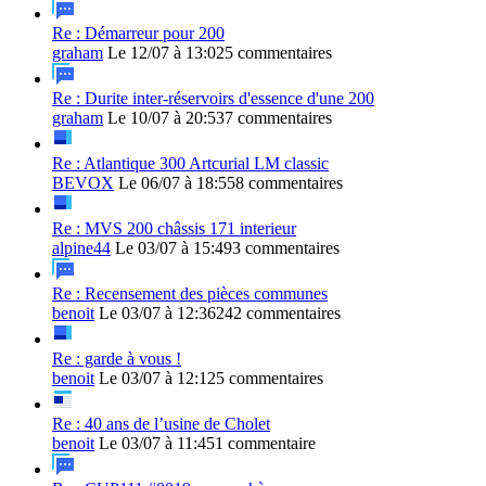
Re : Démarreur pour 200
graham
Le 12/07 à 13:02
5 commentaires
Re : Durite inter-réservoirs d'essence d'une 200
graham
Le 10/07 à 20:53
7 commentaires
Re : Atlantique 300 Artcurial LM classic
BEVOX
Le 06/07 à 18:55
8 commentaires
Re : MVS 200 châssis 171 interieur
alpine44
Le 03/07 à 15:49
3 commentaires
Re : Recensement des pièces communes
benoit
Le 03/07 à 12:36
242 commentaires
Re : garde à vous !
benoit
Le 03/07 à 12:12
5 commentaires
Re : 40 ans de l’usine de Cholet
benoit
Le 03/07 à 11:45
1 commentaire