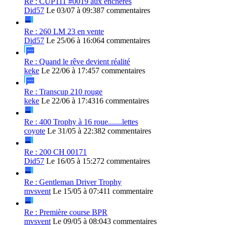
Re : CUP111 #0019 aux enchères
Did57
Le 03/07 à 09:38
7 commentaires
Re : 260 LM 23 en vente
Did57
Le 25/06 à 16:06
4 commentaires
Re : Quand le rêve devient réalité
keke
Le 22/06 à 17:45
7 commentaires
Re : Transcup 210 rouge
keke
Le 22/06 à 17:43
16 commentaires
Re : 400 Trophy à 16 roue.......lettes
coyote
Le 31/05 à 22:38
2 commentaires
Re : 200 CH 00171
Did57
Le 16/05 à 15:27
2 commentaires
Re : Gentleman Driver Trophy
mvsvent
Le 15/05 à 07:41
1 commentaire
Re : Première course BPR
mvsvent
Le 09/05 à 08:04
3 commentaires