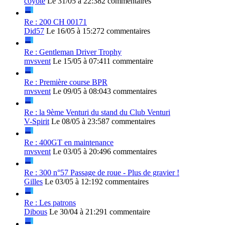
coyote
Le 31/05 à 22:38
2 commentaires
Re : 200 CH 00171
Did57
Le 16/05 à 15:27
2 commentaires
Re : Gentleman Driver Trophy
mvsvent
Le 15/05 à 07:41
1 commentaire
Re : Première course BPR
mvsvent
Le 09/05 à 08:04
3 commentaires
Re : la 9ème Venturi du stand du Club Venturi
V-Spirit
Le 08/05 à 23:58
7 commentaires
Re : 400GT en maintenance
mvsvent
Le 03/05 à 20:49
6 commentaires
Re : 300 n°57 Passage de roue - Plus de gravier !
Gilles
Le 03/05 à 12:19
2 commentaires
Re : Les patrons
Dibous
Le 30/04 à 21:29
1 commentaire