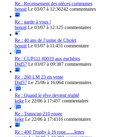
Re : Recensement des pièces communes
benoit
Le 03/07 à 12:36
242 commentaires
Re : garde à vous !
benoit
Le 03/07 à 12:12
5 commentaires
Re : 40 ans de l’usine de Cholet
benoit
Le 03/07 à 11:45
1 commentaire
Re : CUP111 #0019 aux enchères
Did57
Le 03/07 à 09:38
7 commentaires
Re : 260 LM 23 en vente
Did57
Le 25/06 à 16:06
4 commentaires
Re : Quand le rêve devient réalité
keke
Le 22/06 à 17:45
7 commentaires
Re : Transcup 210 rouge
keke
Le 22/06 à 17:43
16 commentaires
Re : 400 Trophy à 16 roue.......lettes