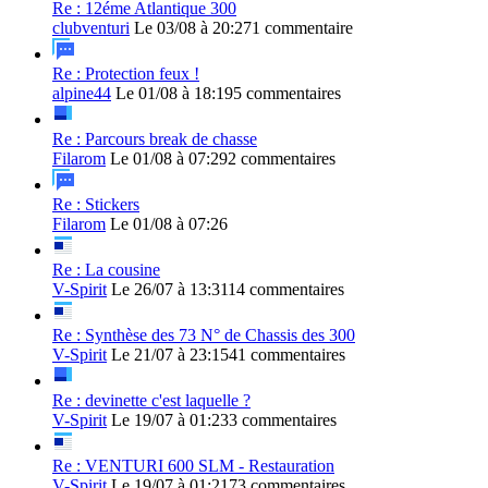
Re : 12éme Atlantique 300
clubventuri
Le 03/08 à 20:27
1 commentaire
Re : Protection feux !
alpine44
Le 01/08 à 18:19
5 commentaires
Re : Parcours break de chasse
Filarom
Le 01/08 à 07:29
2 commentaires
Re : Stickers
Filarom
Le 01/08 à 07:26
Re : La cousine
V-Spirit
Le 26/07 à 13:31
14 commentaires
Re : Synthèse des 73 N° de Chassis des 300
V-Spirit
Le 21/07 à 23:15
41 commentaires
Re : devinette c'est laquelle ?
V-Spirit
Le 19/07 à 01:23
3 commentaires
Re : VENTURI 600 SLM - Restauration
V-Spirit
Le 19/07 à 01:21
73 commentaires