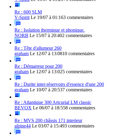
Re : 600 SLM
V-Spirit
Le 19/07 à 01:16
3 commentaires
Re : Isolation thermique et phonique.
NORB
Le 15/07 à 20:40
2 commentaires
Re : Tête d'allumeur 260
graham
Le 12/07 à 13:08
10 commentaires
Re : Démarreur pour 200
graham
Le 12/07 à 13:02
5 commentaires
Re : Durite inter-réservoirs d'essence d'une 200
graham
Le 10/07 à 20:53
7 commentaires
Re : Atlantique 300 Artcurial LM classic
BEVOX
Le 06/07 à 18:55
8 commentaires
Re : MVS 200 châssis 171 interieur
alpine44
Le 03/07 à 15:49
3 commentaires