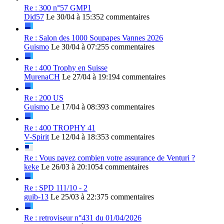
Re : 300 n°57 GMP1
Did57
Le 30/04 à 15:35
2 commentaires
Re : Salon des 1000 Soupapes Vannes 2026
Guismo
Le 30/04 à 07:25
5 commentaires
Re : 400 Trophy en Suisse
MurenaCH
Le 27/04 à 19:19
4 commentaires
Re : 200 US
Guismo
Le 17/04 à 08:39
3 commentaires
Re : 400 TROPHY 41
V-Spirit
Le 12/04 à 18:35
3 commentaires
Re : Vous payez combien votre assurance de Venturi ?
keke
Le 26/03 à 20:10
54 commentaires
Re : SPD 111/10 - 2
guib-13
Le 25/03 à 22:37
5 commentaires
Re : retroviseur n°431 du 01/04/2026