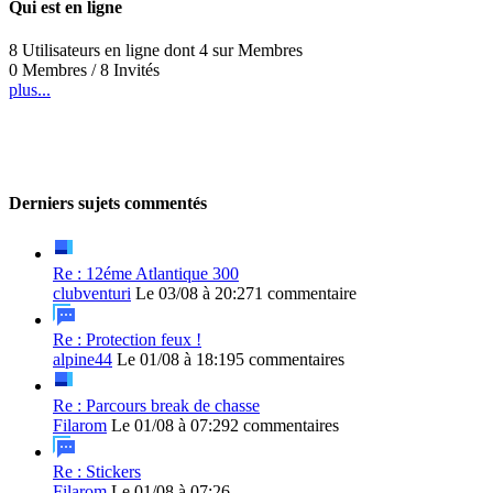
Qui est en ligne
8 Utilisateurs en ligne dont 4 sur Membres
0 Membres / 8 Invités
plus...
Derniers sujets commentés
Re : 12éme Atlantique 300
clubventuri
Le 03/08 à 20:27
1 commentaire
Re : Protection feux !
alpine44
Le 01/08 à 18:19
5 commentaires
Re : Parcours break de chasse
Filarom
Le 01/08 à 07:29
2 commentaires
Re : Stickers
Filarom
Le 01/08 à 07:26