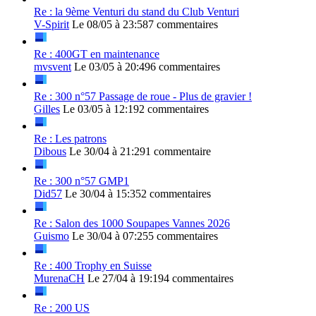
Re : la 9ème Venturi du stand du Club Venturi
V-Spirit
Le 08/05 à 23:58
7 commentaires
Re : 400GT en maintenance
mvsvent
Le 03/05 à 20:49
6 commentaires
Re : 300 n°57 Passage de roue - Plus de gravier !
Gilles
Le 03/05 à 12:19
2 commentaires
Re : Les patrons
Dibous
Le 30/04 à 21:29
1 commentaire
Re : 300 n°57 GMP1
Did57
Le 30/04 à 15:35
2 commentaires
Re : Salon des 1000 Soupapes Vannes 2026
Guismo
Le 30/04 à 07:25
5 commentaires
Re : 400 Trophy en Suisse
MurenaCH
Le 27/04 à 19:19
4 commentaires
Re : 200 US