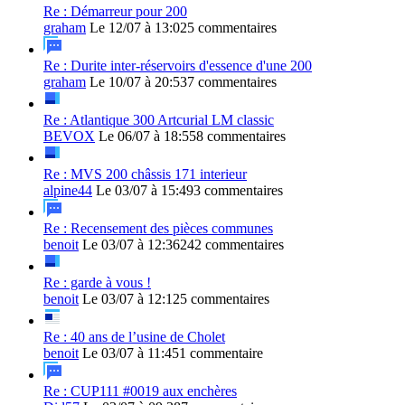
Re : Démarreur pour 200
graham
Le 12/07 à 13:02
5 commentaires
Re : Durite inter-réservoirs d'essence d'une 200
graham
Le 10/07 à 20:53
7 commentaires
Re : Atlantique 300 Artcurial LM classic
BEVOX
Le 06/07 à 18:55
8 commentaires
Re : MVS 200 châssis 171 interieur
alpine44
Le 03/07 à 15:49
3 commentaires
Re : Recensement des pièces communes
benoit
Le 03/07 à 12:36
242 commentaires
Re : garde à vous !
benoit
Le 03/07 à 12:12
5 commentaires
Re : 40 ans de l’usine de Cholet
benoit
Le 03/07 à 11:45
1 commentaire
Re : CUP111 #0019 aux enchères