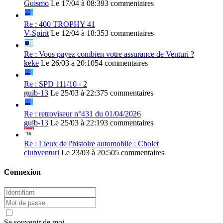
Guismo
Le 17/04 à 08:39
3 commentaires
Re : 400 TROPHY 41
V-Spirit
Le 12/04 à 18:35
3 commentaires
Re : Vous payez combien votre assurance de Venturi ?
keke
Le 26/03 à 20:10
54 commentaires
Re : SPD 111/10 - 2
guib-13
Le 25/03 à 22:37
5 commentaires
Re : retroviseur n°431 du 01/04/2026
guib-13
Le 25/03 à 22:19
3 commentaires
Re : Lieux de l'histoire automobile : Cholet
clubventuri
Le 23/03 à 20:50
5 commentaires
Connexion
Se souvenir de moi