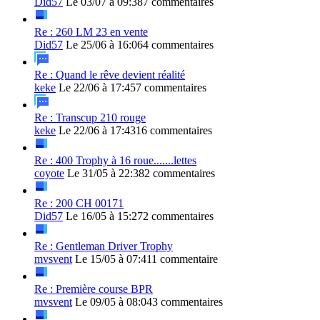
Did57
Le 03/07 à 09:38
7 commentaires
Re : 260 LM 23 en vente
Did57
Le 25/06 à 16:06
4 commentaires
Re : Quand le rêve devient réalité
keke
Le 22/06 à 17:45
7 commentaires
Re : Transcup 210 rouge
keke
Le 22/06 à 17:43
16 commentaires
Re : 400 Trophy à 16 roue.......lettes
coyote
Le 31/05 à 22:38
2 commentaires
Re : 200 CH 00171
Did57
Le 16/05 à 15:27
2 commentaires
Re : Gentleman Driver Trophy
mvsvent
Le 15/05 à 07:41
1 commentaire
Re : Première course BPR
mvsvent
Le 09/05 à 08:04
3 commentaires