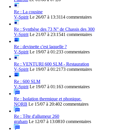
Re : La cousine
V-Spirit
Le 26/07 à 13:31
14 commentaires
Re : Synthèse des 73 N° de Chassis des 300
V-Spirit
Le 21/07 à 23:15
41 commentaires
Re : devinette c'est laquelle ?
V-Spirit
Le 19/07 à 01:23
3 commentaires
Re : VENTURI 600 SLM - Restauration
V-Spirit
Le 19/07 à 01:21
73 commentaires
Re : 600 SLM
V-Spirit
Le 19/07 à 01:16
3 commentaires
Re : Isolation thermique et phonique.
NORB
Le 15/07 à 20:40
2 commentaires
Re : Tête d'allumeur 260
graham
Le 12/07 à 13:08
10 commentaires