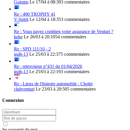
Guismo
Le 17/04 à 08:39
3 commentaires
Re : 400 TROPHY 41
V-Spirit
Le 12/04 à 18:35
3 commentaires
Re : Vous payez combien votre assurance de Venturi ?
keke
Le 26/03 à 20:10
54 commentaires
Re : SPD 111/10 - 2
guib-13
Le 25/03 à 22:37
5 commentaires
Re : retroviseur n°431 du 01/04/2026
guib-13
Le 25/03 à 22:19
3 commentaires
Re : Lieux de l'histoire automobile : Cholet
clubventuri
Le 23/03 à 20:50
5 commentaires
Connexion
Se souvenir de moi