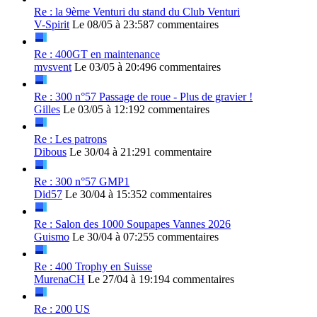
Re : la 9ème Venturi du stand du Club Venturi
V-Spirit
Le 08/05 à 23:58
7 commentaires
Re : 400GT en maintenance
mvsvent
Le 03/05 à 20:49
6 commentaires
Re : 300 n°57 Passage de roue - Plus de gravier !
Gilles
Le 03/05 à 12:19
2 commentaires
Re : Les patrons
Dibous
Le 30/04 à 21:29
1 commentaire
Re : 300 n°57 GMP1
Did57
Le 30/04 à 15:35
2 commentaires
Re : Salon des 1000 Soupapes Vannes 2026
Guismo
Le 30/04 à 07:25
5 commentaires
Re : 400 Trophy en Suisse
MurenaCH
Le 27/04 à 19:19
4 commentaires
Re : 200 US