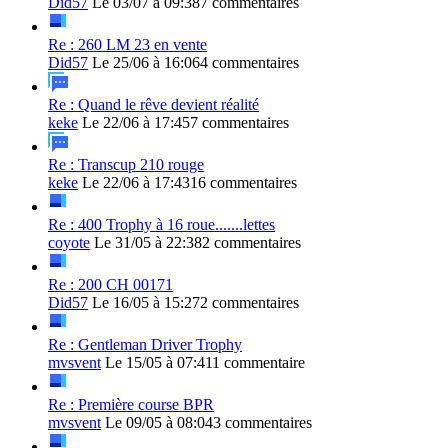
Did57
Le 03/07 à 09:38
7 commentaires
Re : 260 LM 23 en vente
Did57
Le 25/06 à 16:06
4 commentaires
Re : Quand le rêve devient réalité
keke
Le 22/06 à 17:45
7 commentaires
Re : Transcup 210 rouge
keke
Le 22/06 à 17:43
16 commentaires
Re : 400 Trophy à 16 roue.......lettes
coyote
Le 31/05 à 22:38
2 commentaires
Re : 200 CH 00171
Did57
Le 16/05 à 15:27
2 commentaires
Re : Gentleman Driver Trophy
mvsvent
Le 15/05 à 07:41
1 commentaire
Re : Première course BPR
mvsvent
Le 09/05 à 08:04
3 commentaires