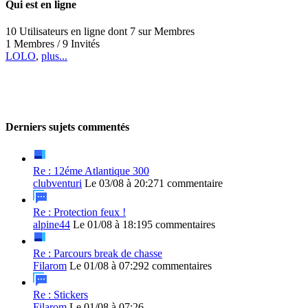
Qui est en ligne
10 Utilisateurs en ligne dont 7 sur Membres
1 Membres / 9 Invités
LOLO
,
plus...
Derniers sujets commentés
Re : 12éme Atlantique 300
clubventuri
Le 03/08 à 20:27
1 commentaire
Re : Protection feux !
alpine44
Le 01/08 à 18:19
5 commentaires
Re : Parcours break de chasse
Filarom
Le 01/08 à 07:29
2 commentaires
Re : Stickers
Filarom
Le 01/08 à 07:26