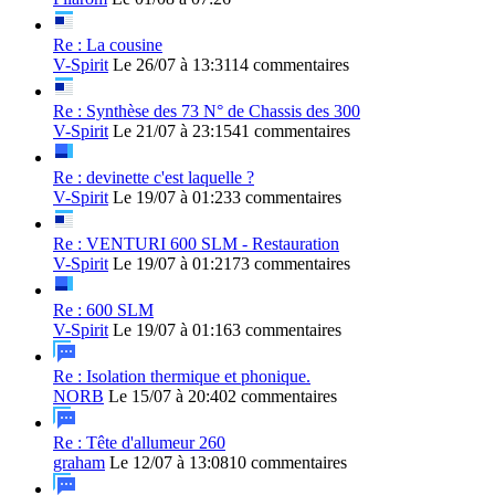
Re : La cousine
V-Spirit
Le 26/07 à 13:31
14 commentaires
Re : Synthèse des 73 N° de Chassis des 300
V-Spirit
Le 21/07 à 23:15
41 commentaires
Re : devinette c'est laquelle ?
V-Spirit
Le 19/07 à 01:23
3 commentaires
Re : VENTURI 600 SLM - Restauration
V-Spirit
Le 19/07 à 01:21
73 commentaires
Re : 600 SLM
V-Spirit
Le 19/07 à 01:16
3 commentaires
Re : Isolation thermique et phonique.
NORB
Le 15/07 à 20:40
2 commentaires
Re : Tête d'allumeur 260
graham
Le 12/07 à 13:08
10 commentaires