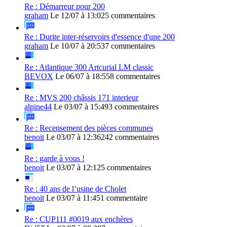
Re : Démarreur pour 200
graham
Le 12/07 à 13:02
5 commentaires
Re : Durite inter-réservoirs d'essence d'une 200
graham
Le 10/07 à 20:53
7 commentaires
Re : Atlantique 300 Artcurial LM classic
BEVOX
Le 06/07 à 18:55
8 commentaires
Re : MVS 200 châssis 171 interieur
alpine44
Le 03/07 à 15:49
3 commentaires
Re : Recensement des pièces communes
benoit
Le 03/07 à 12:36
242 commentaires
Re : garde à vous !
benoit
Le 03/07 à 12:12
5 commentaires
Re : 40 ans de l’usine de Cholet
benoit
Le 03/07 à 11:45
1 commentaire
Re : CUP111 #0019 aux enchères