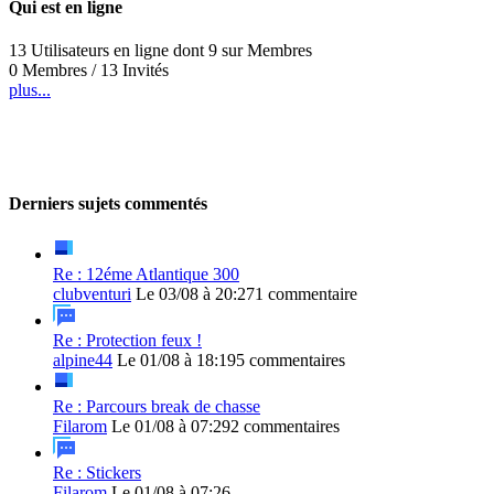
Qui est en ligne
13 Utilisateurs en ligne dont 9 sur Membres
0 Membres / 13 Invités
plus...
Derniers sujets commentés
Re : 12éme Atlantique 300
clubventuri
Le 03/08 à 20:27
1 commentaire
Re : Protection feux !
alpine44
Le 01/08 à 18:19
5 commentaires
Re : Parcours break de chasse
Filarom
Le 01/08 à 07:29
2 commentaires
Re : Stickers
Filarom
Le 01/08 à 07:26