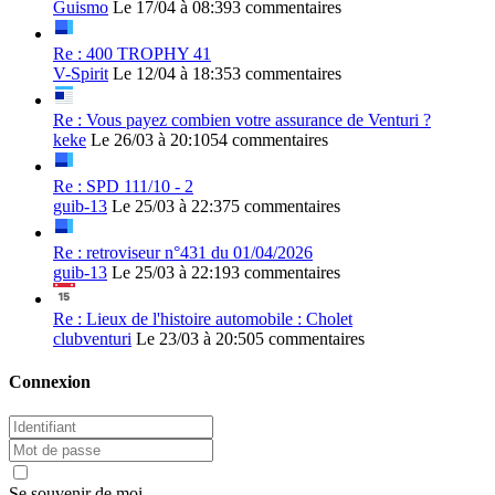
Guismo
Le 17/04 à 08:39
3 commentaires
Re : 400 TROPHY 41
V-Spirit
Le 12/04 à 18:35
3 commentaires
Re : Vous payez combien votre assurance de Venturi ?
keke
Le 26/03 à 20:10
54 commentaires
Re : SPD 111/10 - 2
guib-13
Le 25/03 à 22:37
5 commentaires
Re : retroviseur n°431 du 01/04/2026
guib-13
Le 25/03 à 22:19
3 commentaires
Re : Lieux de l'histoire automobile : Cholet
clubventuri
Le 23/03 à 20:50
5 commentaires
Connexion
Se souvenir de moi