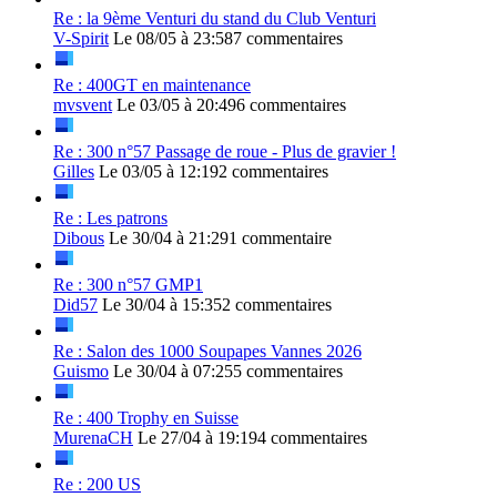
Re : la 9ème Venturi du stand du Club Venturi
V-Spirit
Le 08/05 à 23:58
7 commentaires
Re : 400GT en maintenance
mvsvent
Le 03/05 à 20:49
6 commentaires
Re : 300 n°57 Passage de roue - Plus de gravier !
Gilles
Le 03/05 à 12:19
2 commentaires
Re : Les patrons
Dibous
Le 30/04 à 21:29
1 commentaire
Re : 300 n°57 GMP1
Did57
Le 30/04 à 15:35
2 commentaires
Re : Salon des 1000 Soupapes Vannes 2026
Guismo
Le 30/04 à 07:25
5 commentaires
Re : 400 Trophy en Suisse
MurenaCH
Le 27/04 à 19:19
4 commentaires
Re : 200 US