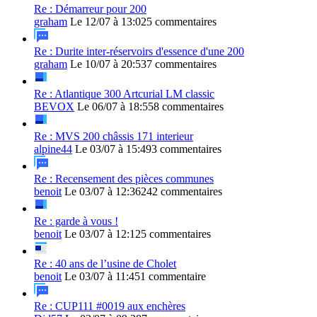
Re : Démarreur pour 200
graham
Le 12/07 à 13:02
5 commentaires
Re : Durite inter-réservoirs d'essence d'une 200
graham
Le 10/07 à 20:53
7 commentaires
Re : Atlantique 300 Artcurial LM classic
BEVOX
Le 06/07 à 18:55
8 commentaires
Re : MVS 200 châssis 171 interieur
alpine44
Le 03/07 à 15:49
3 commentaires
Re : Recensement des pièces communes
benoit
Le 03/07 à 12:36
242 commentaires
Re : garde à vous !
benoit
Le 03/07 à 12:12
5 commentaires
Re : 40 ans de l’usine de Cholet
benoit
Le 03/07 à 11:45
1 commentaire
Re : CUP111 #0019 aux enchères