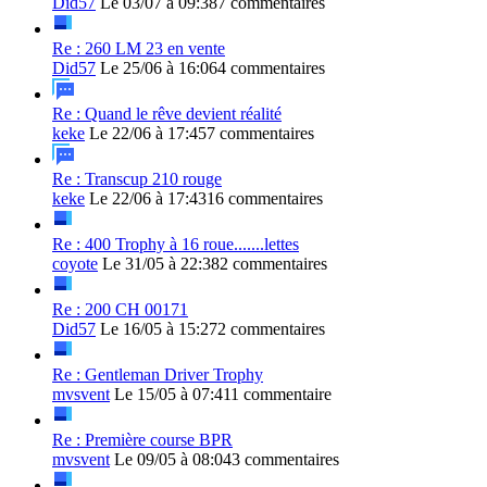
Did57
Le 03/07 à 09:38
7 commentaires
Re : 260 LM 23 en vente
Did57
Le 25/06 à 16:06
4 commentaires
Re : Quand le rêve devient réalité
keke
Le 22/06 à 17:45
7 commentaires
Re : Transcup 210 rouge
keke
Le 22/06 à 17:43
16 commentaires
Re : 400 Trophy à 16 roue.......lettes
coyote
Le 31/05 à 22:38
2 commentaires
Re : 200 CH 00171
Did57
Le 16/05 à 15:27
2 commentaires
Re : Gentleman Driver Trophy
mvsvent
Le 15/05 à 07:41
1 commentaire
Re : Première course BPR
mvsvent
Le 09/05 à 08:04
3 commentaires