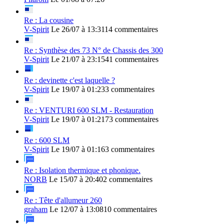
Re : La cousine
V-Spirit
Le 26/07 à 13:31
14 commentaires
Re : Synthèse des 73 N° de Chassis des 300
V-Spirit
Le 21/07 à 23:15
41 commentaires
Re : devinette c'est laquelle ?
V-Spirit
Le 19/07 à 01:23
3 commentaires
Re : VENTURI 600 SLM - Restauration
V-Spirit
Le 19/07 à 01:21
73 commentaires
Re : 600 SLM
V-Spirit
Le 19/07 à 01:16
3 commentaires
Re : Isolation thermique et phonique.
NORB
Le 15/07 à 20:40
2 commentaires
Re : Tête d'allumeur 260
graham
Le 12/07 à 13:08
10 commentaires