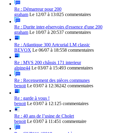
Re : Démarreur pour 200
graham
Le 12/07 à 13:02
5 commentaires
Re : Durite inter-réservoirs d'essence d'une 200
graham
Le 10/07 à 20:53
7 commentaires
Re : Atlantique 300 Artcurial LM classic
BEVOX
Le 06/07 à 18:55
8 commentaires
Re : MVS 200 châssis 171 interieur
alpine44
Le 03/07 à 15:49
3 commentaires
Re : Recensement des pièces communes
benoit
Le 03/07 à 12:36
242 commentaires
Re : garde à vous !
benoit
Le 03/07 à 12:12
5 commentaires
Re : 40 ans de l’usine de Cholet
benoit
Le 03/07 à 11:45
1 commentaire