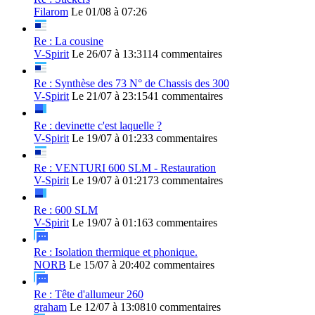
Filarom
Le 01/08 à 07:26
Re : La cousine
V-Spirit
Le 26/07 à 13:31
14 commentaires
Re : Synthèse des 73 N° de Chassis des 300
V-Spirit
Le 21/07 à 23:15
41 commentaires
Re : devinette c'est laquelle ?
V-Spirit
Le 19/07 à 01:23
3 commentaires
Re : VENTURI 600 SLM - Restauration
V-Spirit
Le 19/07 à 01:21
73 commentaires
Re : 600 SLM
V-Spirit
Le 19/07 à 01:16
3 commentaires
Re : Isolation thermique et phonique.
NORB
Le 15/07 à 20:40
2 commentaires
Re : Tête d'allumeur 260
graham
Le 12/07 à 13:08
10 commentaires