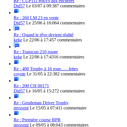
Re : CUP111 #0019 aux enchères
Did57
Le 03/07 à 09:38
7 commentaires
Re : 260 LM 23 en vente
Did57
Le 25/06 à 16:06
4 commentaires
Re : Quand le rêve devient réalité
keke
Le 22/06 à 17:45
7 commentaires
Re : Transcup 210 rouge
keke
Le 22/06 à 17:43
16 commentaires
Re : 400 Trophy à 16 roue.......lettes
coyote
Le 31/05 à 22:38
2 commentaires
Re : 200 CH 00171
Did57
Le 16/05 à 15:27
2 commentaires
Re : Gentleman Driver Trophy
mvsvent
Le 15/05 à 07:41
1 commentaire
Re : Première course BPR
mvsvent
Le 09/05 à 08:04
3 commentaires