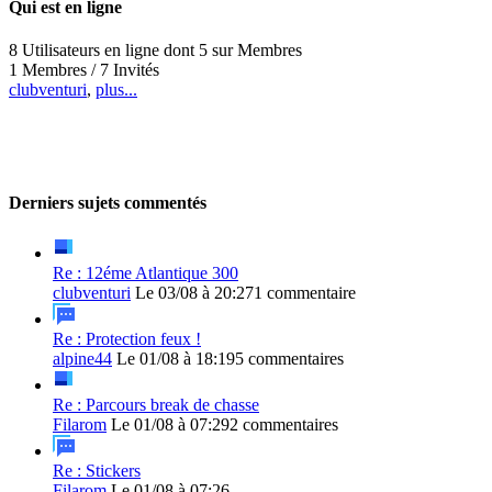
Qui est en ligne
8 Utilisateurs en ligne dont 5 sur Membres
1 Membres / 7 Invités
clubventuri
,
plus...
Derniers sujets commentés
Re : 12éme Atlantique 300
clubventuri
Le 03/08 à 20:27
1 commentaire
Re : Protection feux !
alpine44
Le 01/08 à 18:19
5 commentaires
Re : Parcours break de chasse
Filarom
Le 01/08 à 07:29
2 commentaires
Re : Stickers
Filarom
Le 01/08 à 07:26