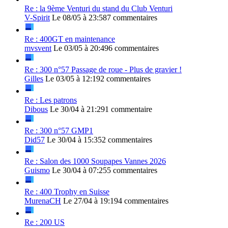
Re : la 9ème Venturi du stand du Club Venturi
V-Spirit
Le 08/05 à 23:58
7 commentaires
Re : 400GT en maintenance
mvsvent
Le 03/05 à 20:49
6 commentaires
Re : 300 n°57 Passage de roue - Plus de gravier !
Gilles
Le 03/05 à 12:19
2 commentaires
Re : Les patrons
Dibous
Le 30/04 à 21:29
1 commentaire
Re : 300 n°57 GMP1
Did57
Le 30/04 à 15:35
2 commentaires
Re : Salon des 1000 Soupapes Vannes 2026
Guismo
Le 30/04 à 07:25
5 commentaires
Re : 400 Trophy en Suisse
MurenaCH
Le 27/04 à 19:19
4 commentaires
Re : 200 US