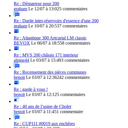
Re : Démarreur pour 200
graham
Le 12/07 à 13:02
5 commentaires
Re : Durite inter-réservoirs d'essence d'une 200
graham
Le 10/07 à 20:53
7 commentaires
Re : Atlantique 300 Artcurial LM classic
BEVOX
Le 06/07 à 18:55
8 commentaires
Re : MVS 200 châssis 171 interieur
alpine44
Le 03/07 à 15:49
3 commentaires
Re : Recensement des pièces communes
benoit
Le 03/07 à 12:36
242 commentaires
Re : garde à vous !
benoit
Le 03/07 à 12:12
5 commentaires
Re : 40 ans de l’usine de Cholet
benoit
Le 03/07 à 11:45
1 commentaire
Re : CUP111 #0019 aux enchères