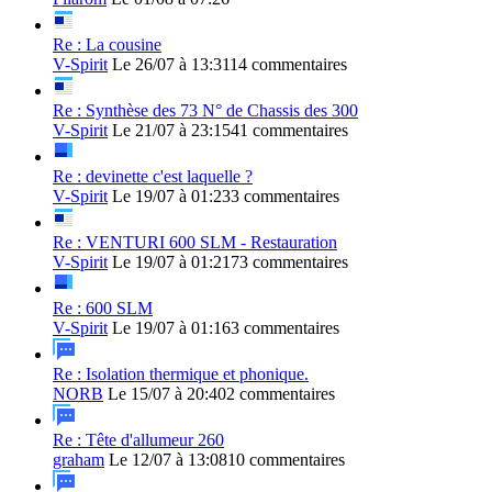
Re : La cousine
V-Spirit
Le 26/07 à 13:31
14 commentaires
Re : Synthèse des 73 N° de Chassis des 300
V-Spirit
Le 21/07 à 23:15
41 commentaires
Re : devinette c'est laquelle ?
V-Spirit
Le 19/07 à 01:23
3 commentaires
Re : VENTURI 600 SLM - Restauration
V-Spirit
Le 19/07 à 01:21
73 commentaires
Re : 600 SLM
V-Spirit
Le 19/07 à 01:16
3 commentaires
Re : Isolation thermique et phonique.
NORB
Le 15/07 à 20:40
2 commentaires
Re : Tête d'allumeur 260
graham
Le 12/07 à 13:08
10 commentaires