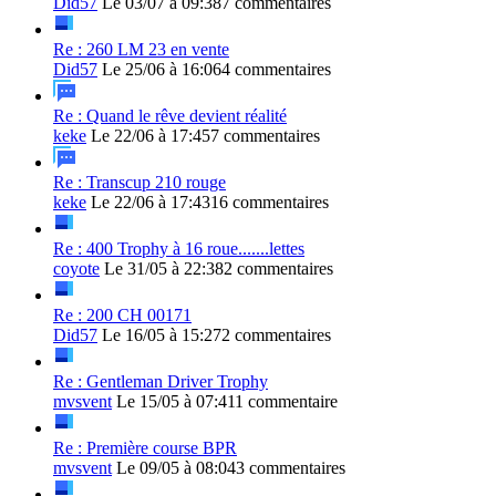
Did57
Le 03/07 à 09:38
7 commentaires
Re : 260 LM 23 en vente
Did57
Le 25/06 à 16:06
4 commentaires
Re : Quand le rêve devient réalité
keke
Le 22/06 à 17:45
7 commentaires
Re : Transcup 210 rouge
keke
Le 22/06 à 17:43
16 commentaires
Re : 400 Trophy à 16 roue.......lettes
coyote
Le 31/05 à 22:38
2 commentaires
Re : 200 CH 00171
Did57
Le 16/05 à 15:27
2 commentaires
Re : Gentleman Driver Trophy
mvsvent
Le 15/05 à 07:41
1 commentaire
Re : Première course BPR
mvsvent
Le 09/05 à 08:04
3 commentaires