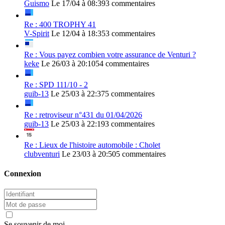
Guismo
Le 17/04 à 08:39
3 commentaires
Re : 400 TROPHY 41
V-Spirit
Le 12/04 à 18:35
3 commentaires
Re : Vous payez combien votre assurance de Venturi ?
keke
Le 26/03 à 20:10
54 commentaires
Re : SPD 111/10 - 2
guib-13
Le 25/03 à 22:37
5 commentaires
Re : retroviseur n°431 du 01/04/2026
guib-13
Le 25/03 à 22:19
3 commentaires
Re : Lieux de l'histoire automobile : Cholet
clubventuri
Le 23/03 à 20:50
5 commentaires
Connexion
Se souvenir de moi