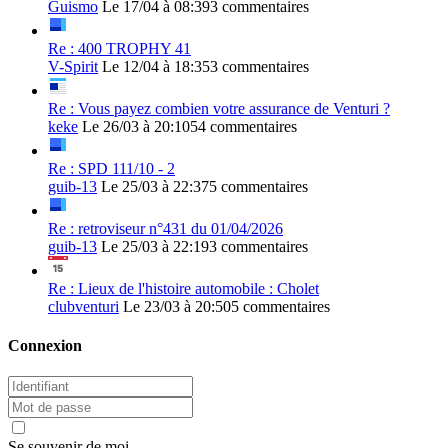
Guismo
Le 17/04 à 08:39
3 commentaires
Re : 400 TROPHY 41
V-Spirit
Le 12/04 à 18:35
3 commentaires
Re : Vous payez combien votre assurance de Venturi ?
keke
Le 26/03 à 20:10
54 commentaires
Re : SPD 111/10 - 2
guib-13
Le 25/03 à 22:37
5 commentaires
Re : retroviseur n°431 du 01/04/2026
guib-13
Le 25/03 à 22:19
3 commentaires
Re : Lieux de l'histoire automobile : Cholet
clubventuri
Le 23/03 à 20:50
5 commentaires
Connexion
Se souvenir de moi