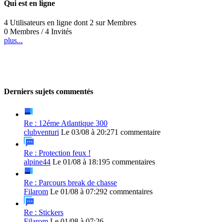
Qui est en ligne
4 Utilisateurs en ligne dont 2 sur Membres
0 Membres / 4 Invités
plus...
Derniers sujets commentés
Re : 12éme Atlantique 300
clubventuri
Le 03/08 à 20:27
1 commentaire
Re : Protection feux !
alpine44
Le 01/08 à 18:19
5 commentaires
Re : Parcours break de chasse
Filarom
Le 01/08 à 07:29
2 commentaires
Re : Stickers
Filarom
Le 01/08 à 07:26