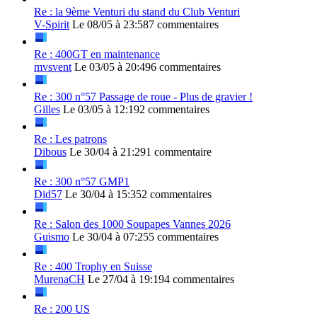
Re : la 9ème Venturi du stand du Club Venturi
V-Spirit
Le 08/05 à 23:58
7 commentaires
Re : 400GT en maintenance
mvsvent
Le 03/05 à 20:49
6 commentaires
Re : 300 n°57 Passage de roue - Plus de gravier !
Gilles
Le 03/05 à 12:19
2 commentaires
Re : Les patrons
Dibous
Le 30/04 à 21:29
1 commentaire
Re : 300 n°57 GMP1
Did57
Le 30/04 à 15:35
2 commentaires
Re : Salon des 1000 Soupapes Vannes 2026
Guismo
Le 30/04 à 07:25
5 commentaires
Re : 400 Trophy en Suisse
MurenaCH
Le 27/04 à 19:19
4 commentaires
Re : 200 US