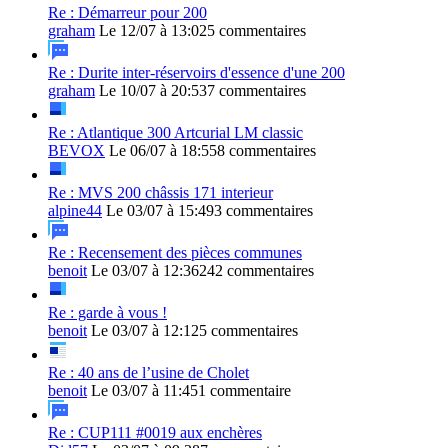
Re : Démarreur pour 200
graham
Le 12/07 à 13:02
5 commentaires
Re : Durite inter-réservoirs d'essence d'une 200
graham
Le 10/07 à 20:53
7 commentaires
Re : Atlantique 300 Artcurial LM classic
BEVOX
Le 06/07 à 18:55
8 commentaires
Re : MVS 200 châssis 171 interieur
alpine44
Le 03/07 à 15:49
3 commentaires
Re : Recensement des pièces communes
benoit
Le 03/07 à 12:36
242 commentaires
Re : garde à vous !
benoit
Le 03/07 à 12:12
5 commentaires
Re : 40 ans de l’usine de Cholet
benoit
Le 03/07 à 11:45
1 commentaire
Re : CUP111 #0019 aux enchères