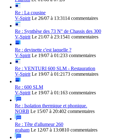
Re : La cousine
V-Spirit
Le 26/07 à 13:31
14 commentaires
Re : Synthèse des 73 N° de Chassis des 300
V-Spirit
Le 21/07 à 23:15
41 commentaires
Re : devinette c'est laquelle ?
V-Spirit
Le 19/07 à 01:23
3 commentaires
Re : VENTURI 600 SLM - Restauration
V-Spirit
Le 19/07 à 01:21
73 commentaires
Re : 600 SLM
V-Spirit
Le 19/07 à 01:16
3 commentaires
Re : Isolation thermique et phonique.
NORB
Le 15/07 à 20:40
2 commentaires
Re : Tête d'allumeur 260
graham
Le 12/07 à 13:08
10 commentaires