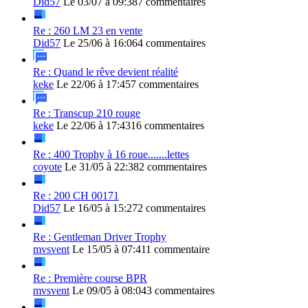
Did57
Le 03/07 à 09:38
7 commentaires
Re : 260 LM 23 en vente
Did57
Le 25/06 à 16:06
4 commentaires
Re : Quand le rêve devient réalité
keke
Le 22/06 à 17:45
7 commentaires
Re : Transcup 210 rouge
keke
Le 22/06 à 17:43
16 commentaires
Re : 400 Trophy à 16 roue.......lettes
coyote
Le 31/05 à 22:38
2 commentaires
Re : 200 CH 00171
Did57
Le 16/05 à 15:27
2 commentaires
Re : Gentleman Driver Trophy
mvsvent
Le 15/05 à 07:41
1 commentaire
Re : Première course BPR
mvsvent
Le 09/05 à 08:04
3 commentaires