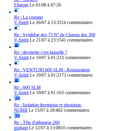
Filarom
Le 01/08 à 07:26
Re : La cousine
V-Spirit
Le 26/07 à 13:31
14 commentaires
Re : Synthèse des 73 N° de Chassis des 300
V-Spirit
Le 21/07 à 23:15
41 commentaires
Re : devinette c'est laquelle ?
V-Spirit
Le 19/07 à 01:23
3 commentaires
Re : VENTURI 600 SLM - Restauration
V-Spirit
Le 19/07 à 01:21
73 commentaires
Re : 600 SLM
V-Spirit
Le 19/07 à 01:16
3 commentaires
Re : Isolation thermique et phonique.
NORB
Le 15/07 à 20:40
2 commentaires
Re : Tête d'allumeur 260
graham
Le 12/07 à 13:08
10 commentaires