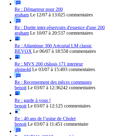
Re : Démarreur pour 200
graham
Le 12/07 à 13:02
5 commentaires
Re : Durite inter-réservoirs d'essence d'une 200
graham
Le 10/07 à 20:53
7 commentaires
Re : Atlantique 300 Artcurial LM classic
BEVOX
Le 06/07 à 18:55
8 commentaires
Re : MVS 200 châssis 171 interieur
alpine44
Le 03/07 à 15:49
3 commentaires
Re : Recensement des pièces communes
benoit
Le 03/07 à 12:36
242 commentaires
Re : garde à vous !
benoit
Le 03/07 à 12:12
5 commentaires
Re : 40 ans de l’usine de Cholet
benoit
Le 03/07 à 11:45
1 commentaire