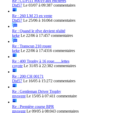
Re : CUP111 #0019 aux enchères
Did57
Le 03/07 à 09:38
7 commentaires
Re : 260 LM 23 en vente
Did57
Le 25/06 à 16:06
4 commentaires
Re : Quand le rêve devient réalité
keke
Le 22/06 à 17:45
7 commentaires
Re : Transcup 210 rouge
keke
Le 22/06 à 17:43
16 commentaires
Re : 400 Trophy à 16 roue.......lettes
coyote
Le 31/05 à 22:38
2 commentaires
Re : 200 CH 00171
Did57
Le 16/05 à 15:27
2 commentaires
Re : Gentleman Driver Trophy
mvsvent
Le 15/05 à 07:41
1 commentaire
Re : Première course BPR
mvsvent
Le 09/05 à 08:04
3 commentaires