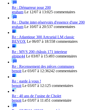
Re : Démarreur pour 200
graham
Le 12/07 à 13:02
5 commentaires
Re : Durite inter-réservoirs d'essence d'une 200
graham
Le 10/07 à 20:53
7 commentaires
Re : Atlantique 300 Artcurial LM classic
BEVOX
Le 06/07 à 18:55
8 commentaires
Re : MVS 200 châssis 171 interieur
alpine44
Le 03/07 à 15:49
3 commentaires
Re : Recensement des pièces communes
benoit
Le 03/07 à 12:36
242 commentaires
Re : garde à vous !
benoit
Le 03/07 à 12:12
5 commentaires
Re : 40 ans de l’usine de Cholet
benoit
Le 03/07 à 11:45
1 commentaire