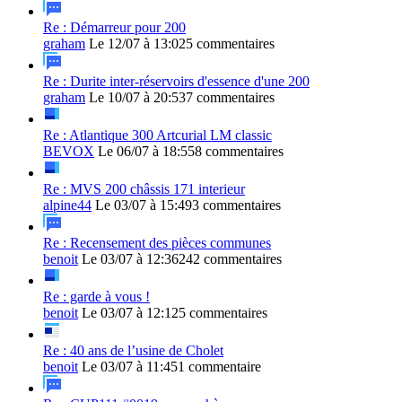
Re : Démarreur pour 200
graham
Le 12/07 à 13:02
5 commentaires
Re : Durite inter-réservoirs d'essence d'une 200
graham
Le 10/07 à 20:53
7 commentaires
Re : Atlantique 300 Artcurial LM classic
BEVOX
Le 06/07 à 18:55
8 commentaires
Re : MVS 200 châssis 171 interieur
alpine44
Le 03/07 à 15:49
3 commentaires
Re : Recensement des pièces communes
benoit
Le 03/07 à 12:36
242 commentaires
Re : garde à vous !
benoit
Le 03/07 à 12:12
5 commentaires
Re : 40 ans de l’usine de Cholet
benoit
Le 03/07 à 11:45
1 commentaire