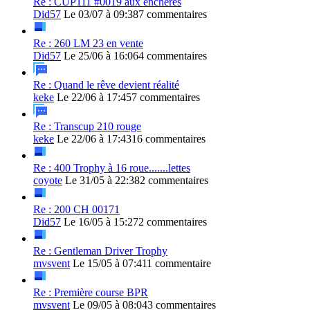
Re : CUP111 #0019 aux enchères
Did57
Le 03/07 à 09:38
7 commentaires
Re : 260 LM 23 en vente
Did57
Le 25/06 à 16:06
4 commentaires
Re : Quand le rêve devient réalité
keke
Le 22/06 à 17:45
7 commentaires
Re : Transcup 210 rouge
keke
Le 22/06 à 17:43
16 commentaires
Re : 400 Trophy à 16 roue.......lettes
coyote
Le 31/05 à 22:38
2 commentaires
Re : 200 CH 00171
Did57
Le 16/05 à 15:27
2 commentaires
Re : Gentleman Driver Trophy
mvsvent
Le 15/05 à 07:41
1 commentaire
Re : Première course BPR
mvsvent
Le 09/05 à 08:04
3 commentaires