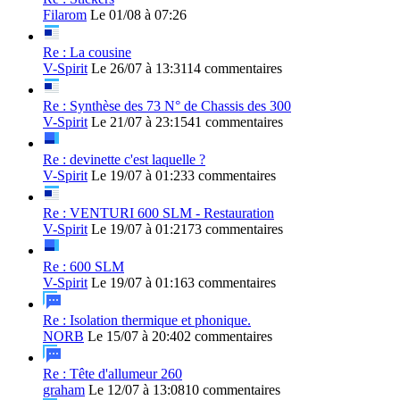
Filarom
Le 01/08 à 07:26
Re : La cousine
V-Spirit
Le 26/07 à 13:31
14 commentaires
Re : Synthèse des 73 N° de Chassis des 300
V-Spirit
Le 21/07 à 23:15
41 commentaires
Re : devinette c'est laquelle ?
V-Spirit
Le 19/07 à 01:23
3 commentaires
Re : VENTURI 600 SLM - Restauration
V-Spirit
Le 19/07 à 01:21
73 commentaires
Re : 600 SLM
V-Spirit
Le 19/07 à 01:16
3 commentaires
Re : Isolation thermique et phonique.
NORB
Le 15/07 à 20:40
2 commentaires
Re : Tête d'allumeur 260
graham
Le 12/07 à 13:08
10 commentaires