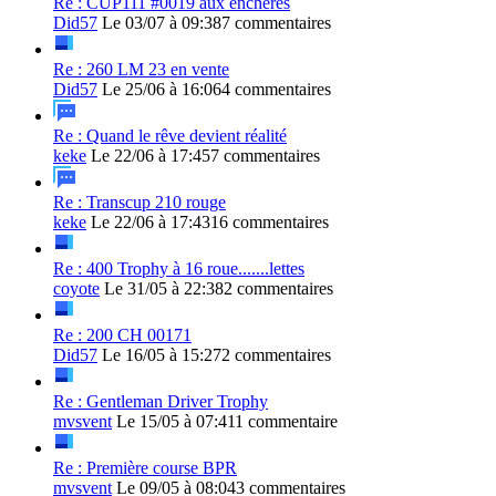
Re : CUP111 #0019 aux enchères
Did57
Le 03/07 à 09:38
7 commentaires
Re : 260 LM 23 en vente
Did57
Le 25/06 à 16:06
4 commentaires
Re : Quand le rêve devient réalité
keke
Le 22/06 à 17:45
7 commentaires
Re : Transcup 210 rouge
keke
Le 22/06 à 17:43
16 commentaires
Re : 400 Trophy à 16 roue.......lettes
coyote
Le 31/05 à 22:38
2 commentaires
Re : 200 CH 00171
Did57
Le 16/05 à 15:27
2 commentaires
Re : Gentleman Driver Trophy
mvsvent
Le 15/05 à 07:41
1 commentaire
Re : Première course BPR
mvsvent
Le 09/05 à 08:04
3 commentaires