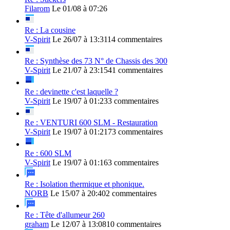
Filarom
Le 01/08 à 07:26
Re : La cousine
V-Spirit
Le 26/07 à 13:31
14 commentaires
Re : Synthèse des 73 N° de Chassis des 300
V-Spirit
Le 21/07 à 23:15
41 commentaires
Re : devinette c'est laquelle ?
V-Spirit
Le 19/07 à 01:23
3 commentaires
Re : VENTURI 600 SLM - Restauration
V-Spirit
Le 19/07 à 01:21
73 commentaires
Re : 600 SLM
V-Spirit
Le 19/07 à 01:16
3 commentaires
Re : Isolation thermique et phonique.
NORB
Le 15/07 à 20:40
2 commentaires
Re : Tête d'allumeur 260
graham
Le 12/07 à 13:08
10 commentaires