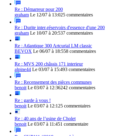
Re : Démarreur pour 200
graham
Le 12/07 à 13:02
5 commentaires
Re : Durite inter-réservoirs d'essence d'une 200
graham
Le 10/07 à 20:53
7 commentaires
Re : Atlantique 300 Artcurial LM classic
BEVOX
Le 06/07 à 18:55
8 commentaires
Re : MVS 200 châssis 171 interieur
alpine44
Le 03/07 à 15:49
3 commentaires
Re : Recensement des pièces communes
benoit
Le 03/07 à 12:36
242 commentaires
Re : garde à vous !
benoit
Le 03/07 à 12:12
5 commentaires
Re : 40 ans de l’usine de Cholet
benoit
Le 03/07 à 11:45
1 commentaire