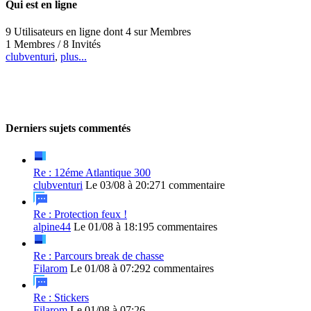
Qui est en ligne
9 Utilisateurs en ligne dont 4 sur Membres
1 Membres / 8 Invités
clubventuri
,
plus...
Derniers sujets commentés
Re : 12éme Atlantique 300
clubventuri
Le 03/08 à 20:27
1 commentaire
Re : Protection feux !
alpine44
Le 01/08 à 18:19
5 commentaires
Re : Parcours break de chasse
Filarom
Le 01/08 à 07:29
2 commentaires
Re : Stickers
Filarom
Le 01/08 à 07:26