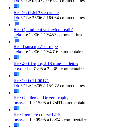
Did57
Le 03/07 à 09:38
7 commentaires
Re : 260 LM 23 en vente
Did57
Le 25/06 à 16:06
4 commentaires
Re : Quand le rêve devient réalité
keke
Le 22/06 à 17:45
7 commentaires
Re : Transcup 210 rouge
keke
Le 22/06 à 17:43
16 commentaires
Re : 400 Trophy à 16 roue.......lettes
coyote
Le 31/05 à 22:38
2 commentaires
Re : 200 CH 00171
Did57
Le 16/05 à 15:27
2 commentaires
Re : Gentleman Driver Trophy
mvsvent
Le 15/05 à 07:41
1 commentaire
Re : Première course BPR
mvsvent
Le 09/05 à 08:04
3 commentaires