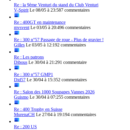
Re : la 9ème Venturi du stand du Club Venturi
V-Spirit
Le 08/05 à 23:58
7 commentaires
Re : 400GT en maintenance
mvsvent
Le 03/05 à 20:49
6 commentaires
Re : 300 n°57 Passage de roue - Plus de gravier !
Gilles
Le 03/05 à 12:19
2 commentaires
Re : Les patrons
Dibous
Le 30/04 à 21:29
1 commentaire
Re : 300 n°57 GMP1
Did57
Le 30/04 à 15:35
2 commentaires
Re : Salon des 1000 Soupapes Vannes 2026
Guismo
Le 30/04 à 07:25
5 commentaires
Re : 400 Trophy en Suisse
MurenaCH
Le 27/04 à 19:19
4 commentaires
Re : 200 US