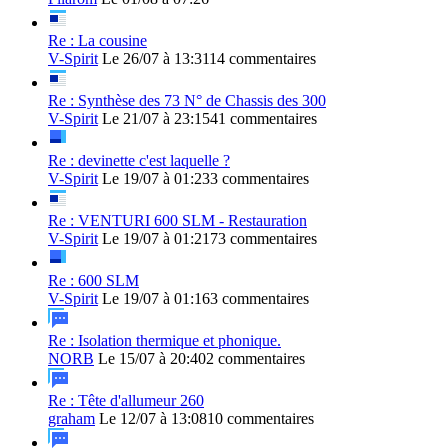
Re : La cousine
V-Spirit
Le 26/07 à 13:31
14 commentaires
Re : Synthèse des 73 N° de Chassis des 300
V-Spirit
Le 21/07 à 23:15
41 commentaires
Re : devinette c'est laquelle ?
V-Spirit
Le 19/07 à 01:23
3 commentaires
Re : VENTURI 600 SLM - Restauration
V-Spirit
Le 19/07 à 01:21
73 commentaires
Re : 600 SLM
V-Spirit
Le 19/07 à 01:16
3 commentaires
Re : Isolation thermique et phonique.
NORB
Le 15/07 à 20:40
2 commentaires
Re : Tête d'allumeur 260
graham
Le 12/07 à 13:08
10 commentaires