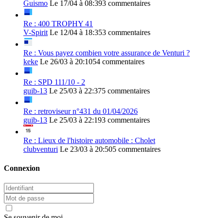
Guismo
Le 17/04 à 08:39
3 commentaires
Re : 400 TROPHY 41
V-Spirit
Le 12/04 à 18:35
3 commentaires
Re : Vous payez combien votre assurance de Venturi ?
keke
Le 26/03 à 20:10
54 commentaires
Re : SPD 111/10 - 2
guib-13
Le 25/03 à 22:37
5 commentaires
Re : retroviseur n°431 du 01/04/2026
guib-13
Le 25/03 à 22:19
3 commentaires
Re : Lieux de l'histoire automobile : Cholet
clubventuri
Le 23/03 à 20:50
5 commentaires
Connexion
Se souvenir de moi