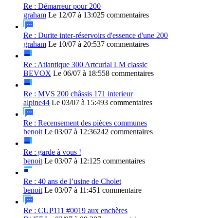
Re : Démarreur pour 200
graham
Le 12/07 à 13:02
5 commentaires
Re : Durite inter-réservoirs d'essence d'une 200
graham
Le 10/07 à 20:53
7 commentaires
Re : Atlantique 300 Artcurial LM classic
BEVOX
Le 06/07 à 18:55
8 commentaires
Re : MVS 200 châssis 171 interieur
alpine44
Le 03/07 à 15:49
3 commentaires
Re : Recensement des pièces communes
benoit
Le 03/07 à 12:36
242 commentaires
Re : garde à vous !
benoit
Le 03/07 à 12:12
5 commentaires
Re : 40 ans de l’usine de Cholet
benoit
Le 03/07 à 11:45
1 commentaire
Re : CUP111 #0019 aux enchères