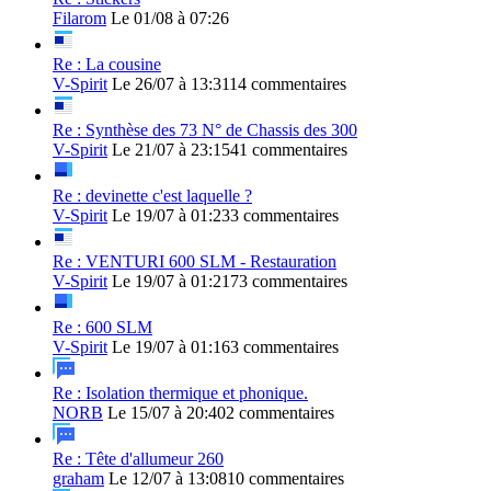
Filarom
Le 01/08 à 07:26
Re : La cousine
V-Spirit
Le 26/07 à 13:31
14 commentaires
Re : Synthèse des 73 N° de Chassis des 300
V-Spirit
Le 21/07 à 23:15
41 commentaires
Re : devinette c'est laquelle ?
V-Spirit
Le 19/07 à 01:23
3 commentaires
Re : VENTURI 600 SLM - Restauration
V-Spirit
Le 19/07 à 01:21
73 commentaires
Re : 600 SLM
V-Spirit
Le 19/07 à 01:16
3 commentaires
Re : Isolation thermique et phonique.
NORB
Le 15/07 à 20:40
2 commentaires
Re : Tête d'allumeur 260
graham
Le 12/07 à 13:08
10 commentaires