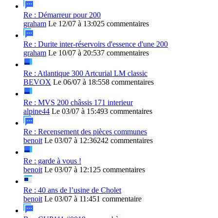
Re : Démarreur pour 200
graham
Le 12/07 à 13:02
5 commentaires
Re : Durite inter-réservoirs d'essence d'une 200
graham
Le 10/07 à 20:53
7 commentaires
Re : Atlantique 300 Artcurial LM classic
BEVOX
Le 06/07 à 18:55
8 commentaires
Re : MVS 200 châssis 171 interieur
alpine44
Le 03/07 à 15:49
3 commentaires
Re : Recensement des pièces communes
benoit
Le 03/07 à 12:36
242 commentaires
Re : garde à vous !
benoit
Le 03/07 à 12:12
5 commentaires
Re : 40 ans de l’usine de Cholet
benoit
Le 03/07 à 11:45
1 commentaire