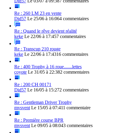
Did57
Le 03/07 à 09:38
7 commentaires
Re : 260 LM 23 en vente
Did57
Le 25/06 à 16:06
4 commentaires
Re : Quand le rêve devient réalité
keke
Le 22/06 à 17:45
7 commentaires
Re : Transcup 210 rouge
keke
Le 22/06 à 17:43
16 commentaires
Re : 400 Trophy à 16 roue.......lettes
coyote
Le 31/05 à 22:38
2 commentaires
Re : 200 CH 00171
Did57
Le 16/05 à 15:27
2 commentaires
Re : Gentleman Driver Trophy
mvsvent
Le 15/05 à 07:41
1 commentaire
Re : Première course BPR
mvsvent
Le 09/05 à 08:04
3 commentaires