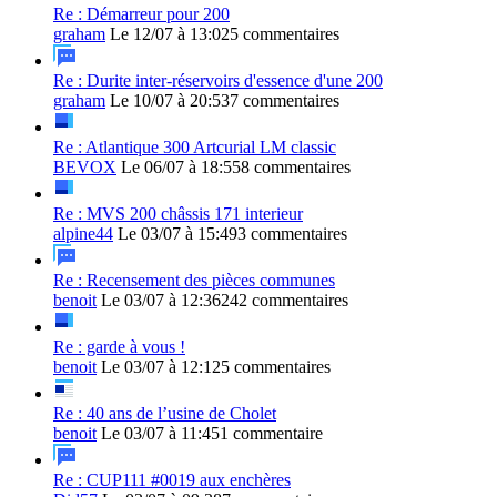
Re : Démarreur pour 200
graham
Le 12/07 à 13:02
5 commentaires
Re : Durite inter-réservoirs d'essence d'une 200
graham
Le 10/07 à 20:53
7 commentaires
Re : Atlantique 300 Artcurial LM classic
BEVOX
Le 06/07 à 18:55
8 commentaires
Re : MVS 200 châssis 171 interieur
alpine44
Le 03/07 à 15:49
3 commentaires
Re : Recensement des pièces communes
benoit
Le 03/07 à 12:36
242 commentaires
Re : garde à vous !
benoit
Le 03/07 à 12:12
5 commentaires
Re : 40 ans de l’usine de Cholet
benoit
Le 03/07 à 11:45
1 commentaire
Re : CUP111 #0019 aux enchères