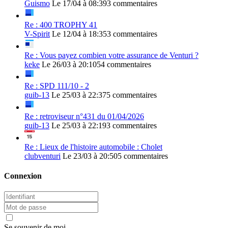
Guismo
Le 17/04 à 08:39
3 commentaires
Re : 400 TROPHY 41
V-Spirit
Le 12/04 à 18:35
3 commentaires
Re : Vous payez combien votre assurance de Venturi ?
keke
Le 26/03 à 20:10
54 commentaires
Re : SPD 111/10 - 2
guib-13
Le 25/03 à 22:37
5 commentaires
Re : retroviseur n°431 du 01/04/2026
guib-13
Le 25/03 à 22:19
3 commentaires
Re : Lieux de l'histoire automobile : Cholet
clubventuri
Le 23/03 à 20:50
5 commentaires
Connexion
Se souvenir de moi