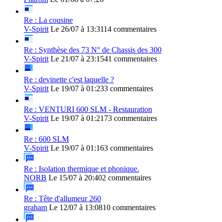
Re : La cousine
V-Spirit
Le 26/07 à 13:31
14 commentaires
Re : Synthèse des 73 N° de Chassis des 300
V-Spirit
Le 21/07 à 23:15
41 commentaires
Re : devinette c'est laquelle ?
V-Spirit
Le 19/07 à 01:23
3 commentaires
Re : VENTURI 600 SLM - Restauration
V-Spirit
Le 19/07 à 01:21
73 commentaires
Re : 600 SLM
V-Spirit
Le 19/07 à 01:16
3 commentaires
Re : Isolation thermique et phonique.
NORB
Le 15/07 à 20:40
2 commentaires
Re : Tête d'allumeur 260
graham
Le 12/07 à 13:08
10 commentaires