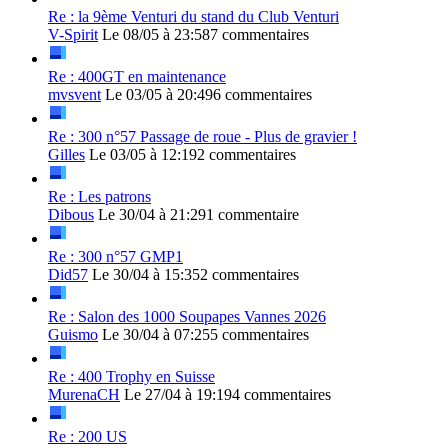
Re : la 9ème Venturi du stand du Club Venturi
V-Spirit
Le 08/05 à 23:58
7 commentaires
Re : 400GT en maintenance
mvsvent
Le 03/05 à 20:49
6 commentaires
Re : 300 n°57 Passage de roue - Plus de gravier !
Gilles
Le 03/05 à 12:19
2 commentaires
Re : Les patrons
Dibous
Le 30/04 à 21:29
1 commentaire
Re : 300 n°57 GMP1
Did57
Le 30/04 à 15:35
2 commentaires
Re : Salon des 1000 Soupapes Vannes 2026
Guismo
Le 30/04 à 07:25
5 commentaires
Re : 400 Trophy en Suisse
MurenaCH
Le 27/04 à 19:19
4 commentaires
Re : 200 US