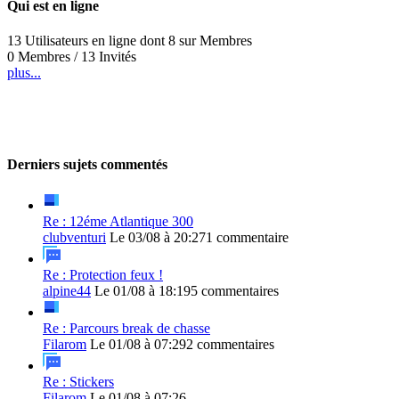
Qui est en ligne
13 Utilisateurs en ligne dont 8 sur Membres
0 Membres / 13 Invités
plus...
Derniers sujets commentés
Re : 12éme Atlantique 300
clubventuri
Le 03/08 à 20:27
1 commentaire
Re : Protection feux !
alpine44
Le 01/08 à 18:19
5 commentaires
Re : Parcours break de chasse
Filarom
Le 01/08 à 07:29
2 commentaires
Re : Stickers
Filarom
Le 01/08 à 07:26