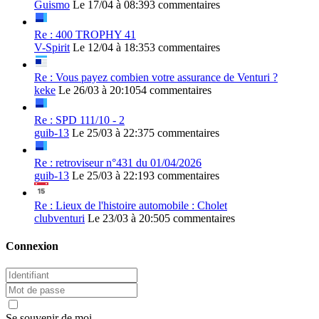
Guismo
Le 17/04 à 08:39
3 commentaires
Re : 400 TROPHY 41
V-Spirit
Le 12/04 à 18:35
3 commentaires
Re : Vous payez combien votre assurance de Venturi ?
keke
Le 26/03 à 20:10
54 commentaires
Re : SPD 111/10 - 2
guib-13
Le 25/03 à 22:37
5 commentaires
Re : retroviseur n°431 du 01/04/2026
guib-13
Le 25/03 à 22:19
3 commentaires
Re : Lieux de l'histoire automobile : Cholet
clubventuri
Le 23/03 à 20:50
5 commentaires
Connexion
Se souvenir de moi