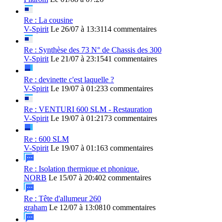
Re : La cousine
V-Spirit
Le 26/07 à 13:31
14 commentaires
Re : Synthèse des 73 N° de Chassis des 300
V-Spirit
Le 21/07 à 23:15
41 commentaires
Re : devinette c'est laquelle ?
V-Spirit
Le 19/07 à 01:23
3 commentaires
Re : VENTURI 600 SLM - Restauration
V-Spirit
Le 19/07 à 01:21
73 commentaires
Re : 600 SLM
V-Spirit
Le 19/07 à 01:16
3 commentaires
Re : Isolation thermique et phonique.
NORB
Le 15/07 à 20:40
2 commentaires
Re : Tête d'allumeur 260
graham
Le 12/07 à 13:08
10 commentaires