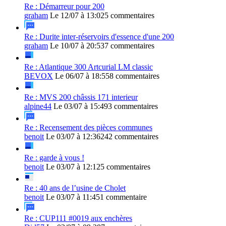
Re : Démarreur pour 200
graham
Le 12/07 à 13:02
5 commentaires
Re : Durite inter-réservoirs d'essence d'une 200
graham
Le 10/07 à 20:53
7 commentaires
Re : Atlantique 300 Artcurial LM classic
BEVOX
Le 06/07 à 18:55
8 commentaires
Re : MVS 200 châssis 171 interieur
alpine44
Le 03/07 à 15:49
3 commentaires
Re : Recensement des pièces communes
benoit
Le 03/07 à 12:36
242 commentaires
Re : garde à vous !
benoit
Le 03/07 à 12:12
5 commentaires
Re : 40 ans de l’usine de Cholet
benoit
Le 03/07 à 11:45
1 commentaire
Re : CUP111 #0019 aux enchères