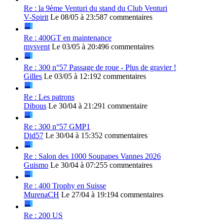
Re : la 9ème Venturi du stand du Club Venturi
V-Spirit
Le 08/05 à 23:58
7 commentaires
Re : 400GT en maintenance
mvsvent
Le 03/05 à 20:49
6 commentaires
Re : 300 n°57 Passage de roue - Plus de gravier !
Gilles
Le 03/05 à 12:19
2 commentaires
Re : Les patrons
Dibous
Le 30/04 à 21:29
1 commentaire
Re : 300 n°57 GMP1
Did57
Le 30/04 à 15:35
2 commentaires
Re : Salon des 1000 Soupapes Vannes 2026
Guismo
Le 30/04 à 07:25
5 commentaires
Re : 400 Trophy en Suisse
MurenaCH
Le 27/04 à 19:19
4 commentaires
Re : 200 US