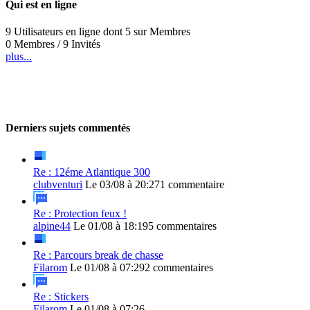
Qui est en ligne
9 Utilisateurs en ligne dont 5 sur Membres
0 Membres / 9 Invités
plus...
Derniers sujets commentés
Re : 12éme Atlantique 300
clubventuri
Le 03/08 à 20:27
1 commentaire
Re : Protection feux !
alpine44
Le 01/08 à 18:19
5 commentaires
Re : Parcours break de chasse
Filarom
Le 01/08 à 07:29
2 commentaires
Re : Stickers
Filarom
Le 01/08 à 07:26