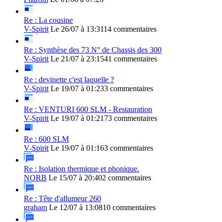
Re : La cousine
V-Spirit
Le 26/07 à 13:31
14 commentaires
Re : Synthèse des 73 N° de Chassis des 300
V-Spirit
Le 21/07 à 23:15
41 commentaires
Re : devinette c'est laquelle ?
V-Spirit
Le 19/07 à 01:23
3 commentaires
Re : VENTURI 600 SLM - Restauration
V-Spirit
Le 19/07 à 01:21
73 commentaires
Re : 600 SLM
V-Spirit
Le 19/07 à 01:16
3 commentaires
Re : Isolation thermique et phonique.
NORB
Le 15/07 à 20:40
2 commentaires
Re : Tête d'allumeur 260
graham
Le 12/07 à 13:08
10 commentaires