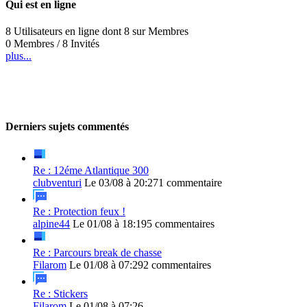
Qui est en ligne
8 Utilisateurs en ligne dont 8 sur Membres
0 Membres / 8 Invités
plus...
Derniers sujets commentés
Re : 12éme Atlantique 300
clubventuri
Le 03/08 à 20:27
1 commentaire
Re : Protection feux !
alpine44
Le 01/08 à 18:19
5 commentaires
Re : Parcours break de chasse
Filarom
Le 01/08 à 07:29
2 commentaires
Re : Stickers
Filarom
Le 01/08 à 07:26