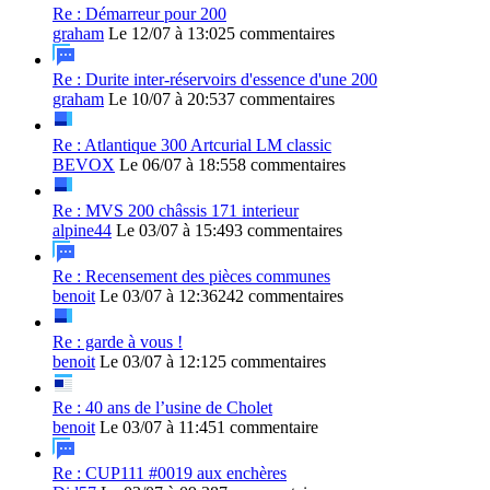
Re : Démarreur pour 200
graham
Le 12/07 à 13:02
5 commentaires
Re : Durite inter-réservoirs d'essence d'une 200
graham
Le 10/07 à 20:53
7 commentaires
Re : Atlantique 300 Artcurial LM classic
BEVOX
Le 06/07 à 18:55
8 commentaires
Re : MVS 200 châssis 171 interieur
alpine44
Le 03/07 à 15:49
3 commentaires
Re : Recensement des pièces communes
benoit
Le 03/07 à 12:36
242 commentaires
Re : garde à vous !
benoit
Le 03/07 à 12:12
5 commentaires
Re : 40 ans de l’usine de Cholet
benoit
Le 03/07 à 11:45
1 commentaire
Re : CUP111 #0019 aux enchères