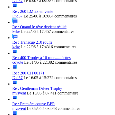
Did57
Le 03/07 à 09:38
7 commentaires
Re : 260 LM 23 en vente
Did57
Le 25/06 à 16:06
4 commentaires
Re : Quand le rêve devient réalité
keke
Le 22/06 à 17:45
7 commentaires
Re : Transcup 210 rouge
keke
Le 22/06 à 17:43
16 commentaires
Re : 400 Trophy à 16 roue.......lettes
coyote
Le 31/05 à 22:38
2 commentaires
Re : 200 CH 00171
Did57
Le 16/05 à 15:27
2 commentaires
Re : Gentleman Driver Trophy
mvsvent
Le 15/05 à 07:41
1 commentaire
Re : Première course BPR
mvsvent
Le 09/05 à 08:04
3 commentaires