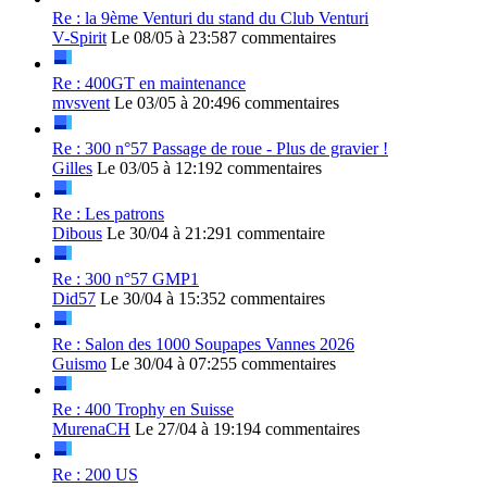
Re : la 9ème Venturi du stand du Club Venturi
V-Spirit
Le 08/05 à 23:58
7 commentaires
Re : 400GT en maintenance
mvsvent
Le 03/05 à 20:49
6 commentaires
Re : 300 n°57 Passage de roue - Plus de gravier !
Gilles
Le 03/05 à 12:19
2 commentaires
Re : Les patrons
Dibous
Le 30/04 à 21:29
1 commentaire
Re : 300 n°57 GMP1
Did57
Le 30/04 à 15:35
2 commentaires
Re : Salon des 1000 Soupapes Vannes 2026
Guismo
Le 30/04 à 07:25
5 commentaires
Re : 400 Trophy en Suisse
MurenaCH
Le 27/04 à 19:19
4 commentaires
Re : 200 US