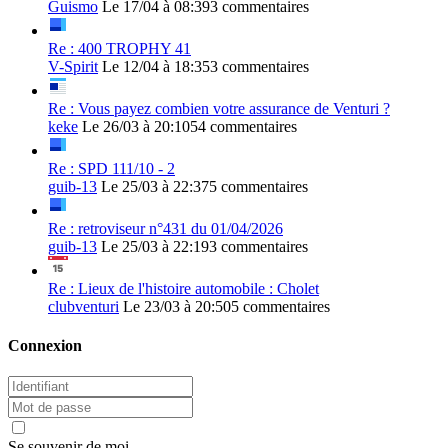
Guismo
Le 17/04 à 08:39
3 commentaires
Re : 400 TROPHY 41
V-Spirit
Le 12/04 à 18:35
3 commentaires
Re : Vous payez combien votre assurance de Venturi ?
keke
Le 26/03 à 20:10
54 commentaires
Re : SPD 111/10 - 2
guib-13
Le 25/03 à 22:37
5 commentaires
Re : retroviseur n°431 du 01/04/2026
guib-13
Le 25/03 à 22:19
3 commentaires
Re : Lieux de l'histoire automobile : Cholet
clubventuri
Le 23/03 à 20:50
5 commentaires
Connexion
Se souvenir de moi