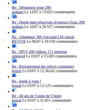
Re : Démarreur pour 200
graham
Le 12/07 à 13:02
5 commentaires
Re : Durite inter-réservoirs d'essence d'une 200
graham
Le 10/07 à 20:53
7 commentaires
Re : Atlantique 300 Artcurial LM classic
BEVOX
Le 06/07 à 18:55
8 commentaires
Re : MVS 200 châssis 171 interieur
alpine44
Le 03/07 à 15:49
3 commentaires
Re : Recensement des pièces communes
benoit
Le 03/07 à 12:36
242 commentaires
Re : garde à vous !
benoit
Le 03/07 à 12:12
5 commentaires
Re : 40 ans de l’usine de Cholet
benoit
Le 03/07 à 11:45
1 commentaire