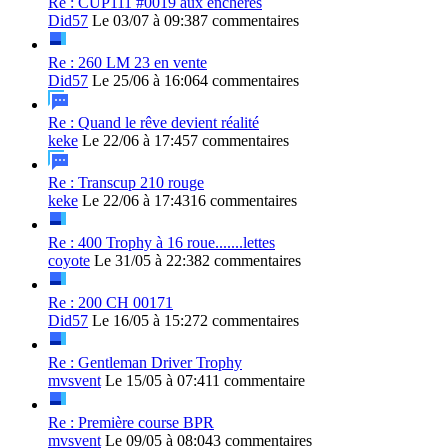
Re : CUP111 #0019 aux enchères
Did57
Le 03/07 à 09:38
7 commentaires
Re : 260 LM 23 en vente
Did57
Le 25/06 à 16:06
4 commentaires
Re : Quand le rêve devient réalité
keke
Le 22/06 à 17:45
7 commentaires
Re : Transcup 210 rouge
keke
Le 22/06 à 17:43
16 commentaires
Re : 400 Trophy à 16 roue.......lettes
coyote
Le 31/05 à 22:38
2 commentaires
Re : 200 CH 00171
Did57
Le 16/05 à 15:27
2 commentaires
Re : Gentleman Driver Trophy
mvsvent
Le 15/05 à 07:41
1 commentaire
Re : Première course BPR
mvsvent
Le 09/05 à 08:04
3 commentaires