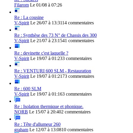
Filarom
Le 01/08 à 07:26
Re : La cousine
V-Spirit
Le 26/07 à 13:31
14 commentaires
Re : Synthèse des 73 N° de Chassis des 300
V-Spirit
Le 21/07 à 23:15
41 commentaires
Re : devinette c'est laquelle ?
V-Spirit
Le 19/07 à 01:23
3 commentaires
Re : VENTURI 600 SLM - Restauration
V-Spirit
Le 19/07 à 01:21
73 commentaires
Re : 600 SLM
V-Spirit
Le 19/07 à 01:16
3 commentaires
Re : Isolation thermique et phonique.
NORB
Le 15/07 à 20:40
2 commentaires
Re : Tête d'allumeur 260
graham
Le 12/07 à 13:08
10 commentaires