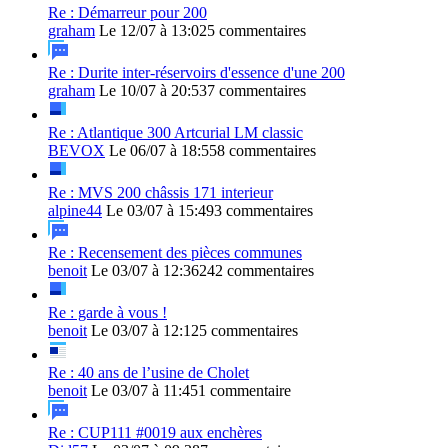
Re : Démarreur pour 200
graham
Le 12/07 à 13:02
5 commentaires
Re : Durite inter-réservoirs d'essence d'une 200
graham
Le 10/07 à 20:53
7 commentaires
Re : Atlantique 300 Artcurial LM classic
BEVOX
Le 06/07 à 18:55
8 commentaires
Re : MVS 200 châssis 171 interieur
alpine44
Le 03/07 à 15:49
3 commentaires
Re : Recensement des pièces communes
benoit
Le 03/07 à 12:36
242 commentaires
Re : garde à vous !
benoit
Le 03/07 à 12:12
5 commentaires
Re : 40 ans de l’usine de Cholet
benoit
Le 03/07 à 11:45
1 commentaire
Re : CUP111 #0019 aux enchères