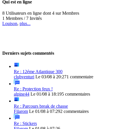
Qui est en ligne
8 Utilisateurs en ligne dont 4 sur Membres
1 Membres / 7 Invités
Louison
,
plus...
Derniers sujets commentés
Re : 12éme Atlantique 300
clubventuri
Le 03/08 à 20:27
1 commentaire
Re : Protection feux !
alpine44
Le 01/08 à 18:19
5 commentaires
Re : Parcours break de chasse
Filarom
Le 01/08 à 07:29
2 commentaires
Re : Stickers
Filarom
Le 01/08 à 07:26