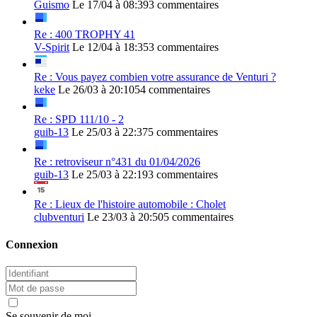
Guismo
Le 17/04 à 08:39
3 commentaires
Re : 400 TROPHY 41
V-Spirit
Le 12/04 à 18:35
3 commentaires
Re : Vous payez combien votre assurance de Venturi ?
keke
Le 26/03 à 20:10
54 commentaires
Re : SPD 111/10 - 2
guib-13
Le 25/03 à 22:37
5 commentaires
Re : retroviseur n°431 du 01/04/2026
guib-13
Le 25/03 à 22:19
3 commentaires
Re : Lieux de l'histoire automobile : Cholet
clubventuri
Le 23/03 à 20:50
5 commentaires
Connexion
Se souvenir de moi