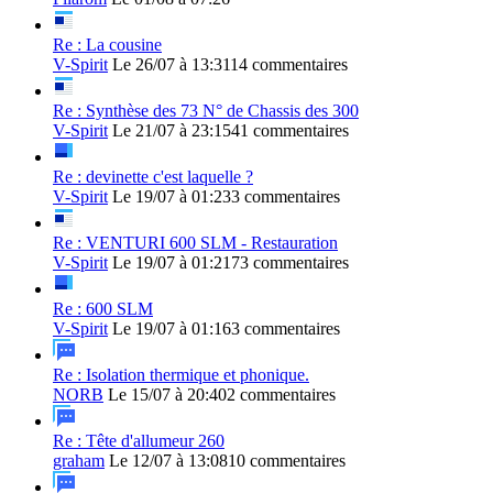
Re : La cousine
V-Spirit
Le 26/07 à 13:31
14 commentaires
Re : Synthèse des 73 N° de Chassis des 300
V-Spirit
Le 21/07 à 23:15
41 commentaires
Re : devinette c'est laquelle ?
V-Spirit
Le 19/07 à 01:23
3 commentaires
Re : VENTURI 600 SLM - Restauration
V-Spirit
Le 19/07 à 01:21
73 commentaires
Re : 600 SLM
V-Spirit
Le 19/07 à 01:16
3 commentaires
Re : Isolation thermique et phonique.
NORB
Le 15/07 à 20:40
2 commentaires
Re : Tête d'allumeur 260
graham
Le 12/07 à 13:08
10 commentaires