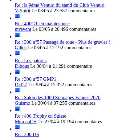
Re : la 9ème Venturi du stand du Club Venturi
V-Spirit
Le 08/05 à 23:58
7 commentaires
Re : 400GT en maintenance
mvsvent
Le 03/05 à 20:49
6 commentaires
Re : 300 n°57 Passage de roue - Plus de gravier !
Gilles
Le 03/05 à 12:19
2 commentaires
Re : Les patrons
Dibous
Le 30/04 à 21:29
1 commentaire
Re : 300 n°57 GMP1
Did57
Le 30/04 à 15:35
2 commentaires
Re : Salon des 1000 Soupapes Vannes 2026
Guismo
Le 30/04 à 07:25
5 commentaires
Re : 400 Trophy en Suisse
MurenaCH
Le 27/04 à 19:19
4 commentaires
Re : 200 US