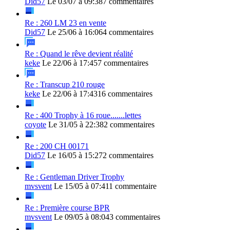
Did57
Le 03/07 à 09:38
7 commentaires
Re : 260 LM 23 en vente
Did57
Le 25/06 à 16:06
4 commentaires
Re : Quand le rêve devient réalité
keke
Le 22/06 à 17:45
7 commentaires
Re : Transcup 210 rouge
keke
Le 22/06 à 17:43
16 commentaires
Re : 400 Trophy à 16 roue.......lettes
coyote
Le 31/05 à 22:38
2 commentaires
Re : 200 CH 00171
Did57
Le 16/05 à 15:27
2 commentaires
Re : Gentleman Driver Trophy
mvsvent
Le 15/05 à 07:41
1 commentaire
Re : Première course BPR
mvsvent
Le 09/05 à 08:04
3 commentaires