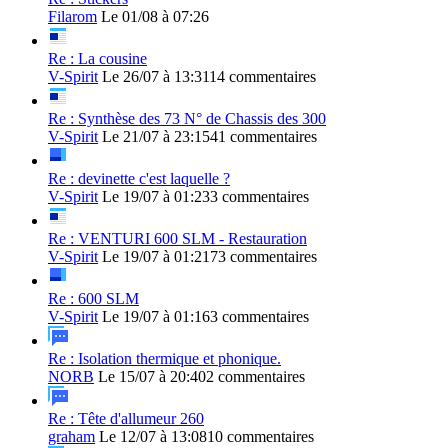
Filarom
Le 01/08 à 07:26
Re : La cousine
V-Spirit
Le 26/07 à 13:31
14 commentaires
Re : Synthèse des 73 N° de Chassis des 300
V-Spirit
Le 21/07 à 23:15
41 commentaires
Re : devinette c'est laquelle ?
V-Spirit
Le 19/07 à 01:23
3 commentaires
Re : VENTURI 600 SLM - Restauration
V-Spirit
Le 19/07 à 01:21
73 commentaires
Re : 600 SLM
V-Spirit
Le 19/07 à 01:16
3 commentaires
Re : Isolation thermique et phonique.
NORB
Le 15/07 à 20:40
2 commentaires
Re : Tête d'allumeur 260
graham
Le 12/07 à 13:08
10 commentaires