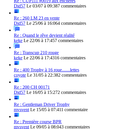
Re : CUP111 #0019 aux enchères
Did57
Le 03/07 à 09:38
7 commentaires
Re : 260 LM 23 en vente
Did57
Le 25/06 à 16:06
4 commentaires
Re : Quand le rêve devient réalité
keke
Le 22/06 à 17:45
7 commentaires
Re : Transcup 210 rouge
keke
Le 22/06 à 17:43
16 commentaires
Re : 400 Trophy à 16 roue.......lettes
coyote
Le 31/05 à 22:38
2 commentaires
Re : 200 CH 00171
Did57
Le 16/05 à 15:27
2 commentaires
Re : Gentleman Driver Trophy
mvsvent
Le 15/05 à 07:41
1 commentaire
Re : Première course BPR
mvsvent
Le 09/05 à 08:04
3 commentaires