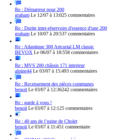
Re : Démarreur pour 200
graham
Le 12/07 à 13:02
5 commentaires
Re : Durite inter-réservoirs d'essence d'une 200
graham
Le 10/07 à 20:53
7 commentaires
Re : Atlantique 300 Artcurial LM classic
BEVOX
Le 06/07 à 18:55
8 commentaires
Re : MVS 200 châssis 171 interieur
alpine44
Le 03/07 à 15:49
3 commentaires
Re : Recensement des pièces communes
benoit
Le 03/07 à 12:36
242 commentaires
Re : garde à vous !
benoit
Le 03/07 à 12:12
5 commentaires
Re : 40 ans de l’usine de Cholet
benoit
Le 03/07 à 11:45
1 commentaire