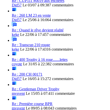
Re : CUP111 #0019 aux enchères
Did57
Le 03/07 à 09:38
7 commentaires
Re : 260 LM 23 en vente
Did57
Le 25/06 à 16:06
4 commentaires
Re : Quand le rêve devient réalité
keke
Le 22/06 à 17:45
7 commentaires
Re : Transcup 210 rouge
keke
Le 22/06 à 17:43
16 commentaires
Re : 400 Trophy à 16 roue.......lettes
coyote
Le 31/05 à 22:38
2 commentaires
Re : 200 CH 00171
Did57
Le 16/05 à 15:27
2 commentaires
Re : Gentleman Driver Trophy
mvsvent
Le 15/05 à 07:41
1 commentaire
Re : Première course BPR
mvsvent
Le 09/05 à 08:04
3 commentaires