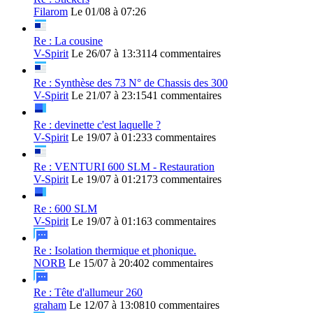
Filarom
Le 01/08 à 07:26
Re : La cousine
V-Spirit
Le 26/07 à 13:31
14 commentaires
Re : Synthèse des 73 N° de Chassis des 300
V-Spirit
Le 21/07 à 23:15
41 commentaires
Re : devinette c'est laquelle ?
V-Spirit
Le 19/07 à 01:23
3 commentaires
Re : VENTURI 600 SLM - Restauration
V-Spirit
Le 19/07 à 01:21
73 commentaires
Re : 600 SLM
V-Spirit
Le 19/07 à 01:16
3 commentaires
Re : Isolation thermique et phonique.
NORB
Le 15/07 à 20:40
2 commentaires
Re : Tête d'allumeur 260
graham
Le 12/07 à 13:08
10 commentaires