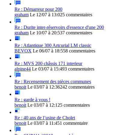
Re : Démarreur pour 200
graham
Le 12/07 à 13:02
5 commentaires
Re : Durite inter-réservoirs d'essence d'une 200
graham
Le 10/07 à 20:53
7 commentaires
Re : Atlantique 300 Artcurial LM classic
BEVOX
Le 06/07 à 18:55
8 commentaires
Re : MVS 200 châssis 171 interieur
alpine44
Le 03/07 à 15:49
3 commentaires
Re : Recensement des pièces communes
benoit
Le 03/07 à 12:36
242 commentaires
Re : garde à vous !
benoit
Le 03/07 à 12:12
5 commentaires
Re : 40 ans de l’usine de Cholet
benoit
Le 03/07 à 11:45
1 commentaire