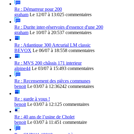
Re : Démarreur pour 200
graham
Le 12/07 à 13:02
5 commentaires
Re : Durite inter-réservoirs d'essence d'une 200
graham
Le 10/07 à 20:53
7 commentaires
Re : Atlantique 300 Artcurial LM classic
BEVOX
Le 06/07 à 18:55
8 commentaires
Re : MVS 200 châssis 171 interieur
alpine44
Le 03/07 à 15:49
3 commentaires
Re : Recensement des pièces communes
benoit
Le 03/07 à 12:36
242 commentaires
Re : garde à vous !
benoit
Le 03/07 à 12:12
5 commentaires
Re : 40 ans de l’usine de Cholet
benoit
Le 03/07 à 11:45
1 commentaire