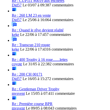
Re : CUP111 #0019 aux enchères
Did57
Le 03/07 à 09:38
7 commentaires
Re : 260 LM 23 en vente
Did57
Le 25/06 à 16:06
4 commentaires
Re : Quand le rêve devient réalité
keke
Le 22/06 à 17:45
7 commentaires
Re : Transcup 210 rouge
keke
Le 22/06 à 17:43
16 commentaires
Re : 400 Trophy à 16 roue.......lettes
coyote
Le 31/05 à 22:38
2 commentaires
Re : 200 CH 00171
Did57
Le 16/05 à 15:27
2 commentaires
Re : Gentleman Driver Trophy
mvsvent
Le 15/05 à 07:41
1 commentaire
Re : Première course BPR
mvsvent
Le 09/05 à 08:04
3 commentaires