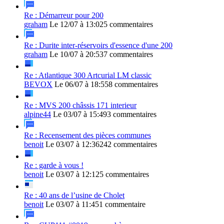
Re : Démarreur pour 200
graham
Le 12/07 à 13:02
5 commentaires
Re : Durite inter-réservoirs d'essence d'une 200
graham
Le 10/07 à 20:53
7 commentaires
Re : Atlantique 300 Artcurial LM classic
BEVOX
Le 06/07 à 18:55
8 commentaires
Re : MVS 200 châssis 171 interieur
alpine44
Le 03/07 à 15:49
3 commentaires
Re : Recensement des pièces communes
benoit
Le 03/07 à 12:36
242 commentaires
Re : garde à vous !
benoit
Le 03/07 à 12:12
5 commentaires
Re : 40 ans de l’usine de Cholet
benoit
Le 03/07 à 11:45
1 commentaire