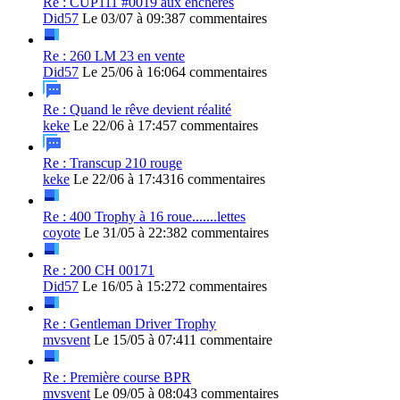
Re : CUP111 #0019 aux enchères
Did57
Le 03/07 à 09:38
7 commentaires
Re : 260 LM 23 en vente
Did57
Le 25/06 à 16:06
4 commentaires
Re : Quand le rêve devient réalité
keke
Le 22/06 à 17:45
7 commentaires
Re : Transcup 210 rouge
keke
Le 22/06 à 17:43
16 commentaires
Re : 400 Trophy à 16 roue.......lettes
coyote
Le 31/05 à 22:38
2 commentaires
Re : 200 CH 00171
Did57
Le 16/05 à 15:27
2 commentaires
Re : Gentleman Driver Trophy
mvsvent
Le 15/05 à 07:41
1 commentaire
Re : Première course BPR
mvsvent
Le 09/05 à 08:04
3 commentaires