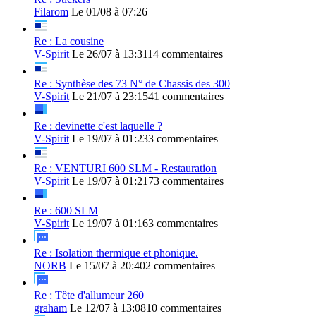
Filarom
Le 01/08 à 07:26
Re : La cousine
V-Spirit
Le 26/07 à 13:31
14 commentaires
Re : Synthèse des 73 N° de Chassis des 300
V-Spirit
Le 21/07 à 23:15
41 commentaires
Re : devinette c'est laquelle ?
V-Spirit
Le 19/07 à 01:23
3 commentaires
Re : VENTURI 600 SLM - Restauration
V-Spirit
Le 19/07 à 01:21
73 commentaires
Re : 600 SLM
V-Spirit
Le 19/07 à 01:16
3 commentaires
Re : Isolation thermique et phonique.
NORB
Le 15/07 à 20:40
2 commentaires
Re : Tête d'allumeur 260
graham
Le 12/07 à 13:08
10 commentaires